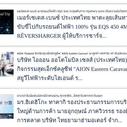
เมอร์เซเดส-เบนซ์ พารถยนต์ไฟฟ้า EQS SUV ตะลุยเส้นทาง กรุงเทพฯ-เบตง เติมความมั่นใจทุกการขั
เมอร์เซเดส-เบนซ์ ประเทศไทย พาตะลุยเส้
ขับขี่ไปกับรถยนต์ไฟฟ้า 100% รุ่น EQS 450
RÊVERSHARGER ผู้ให้บริการชาร์จ...
AION Thailand จัดทริปสุดเอ็กซ์คลูซีฟ 'AION Eastern Caravan' พาลูกค้า HYPTEC HT สัมผัสป
บริษัท ไอออน ออโตโมบิล เซลส์ (ประเทศไทย) จำ
กิจกรรมสุดเอ็กซ์คลูซีฟ "AION Eastern Carav
สยูวีไฟฟ้าระดับไฮเอนด์ ร...
ยามาฮ่าจับมือพันธมิตรเปิดแคมเปญ สุดทุกฟีล...ชิลทุกวัน@ภาคตะวันออก
มร.ฮิเดฮิโกะ ทาคากิ รองประธานกรรมการบริ
ใหญ่ด้านการค้า นายอุกฤษณ์ ภาควิวรรธ รอง
การตลาด บริษัท ไทยยามาฮ่ามอเตอร์ จำก...