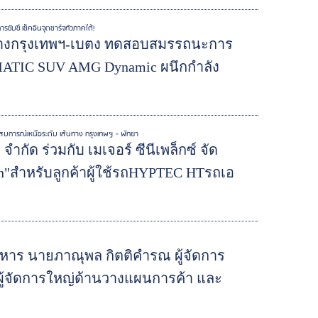
บขี่ เช็คอินจุดชาร์จทั่วภาคใต้!
นทางกรุงเทพฯ-เบตง ทดสอบสมรรถนะการ
 4MATIC SUV AMG Dynamic ผนึกกำลัง
ระสบการณ์เหนือระดับ เส้นทาง กรุงเทพฯ - พัทยา
กัด ร่วมกับ เมเจอร์ ซีนีเพล็กซ์ จัด
an"สำหรับลูกค้าผู้ใช้รถHYPTEC HTรถเอ
หาร นายภาณุพล กิตติคำรณ ผู้จัดการ
ผู้จัดการใหญ่ด้านวางแผนการค้า และ