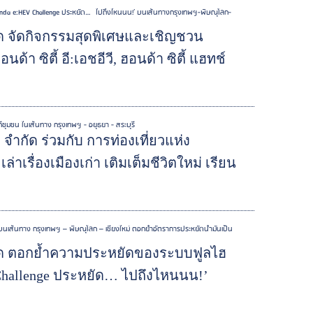
‘Honda e:HEV Challenge ประหยัด… ไปถึงไหนนน!’ บนเส้นทางกรุงเทพฯ-พิษณุโลก-
ัด จัดกิจกรรมสุดพิเศษและเชิญชวน
นด้า ซิตี้ อี:เอชอีวี, ฮอนด้า ซิตี้ แฮทช์
ิถีชุมชน ในเส้นทาง กรุงเทพฯ - อยุธยา - สระบุรี
ํากัด ร่วมกับ การท่องเที่ยวแห่ง
าเรื่องเมืองเก่า เติมเต็มชีวิตใหม่ เรียน
กม. บนเส้นทาง กรุงเทพฯ – พิษณุโลก – เชียงใหม่ ตอกย้ำอัตราการประหยัดน้ำมันเป็น
กัด ตอกย้ำความประหยัดของระบบฟูลไฮ
 Challenge ประหยัด… ไปถึงไหนนน!’