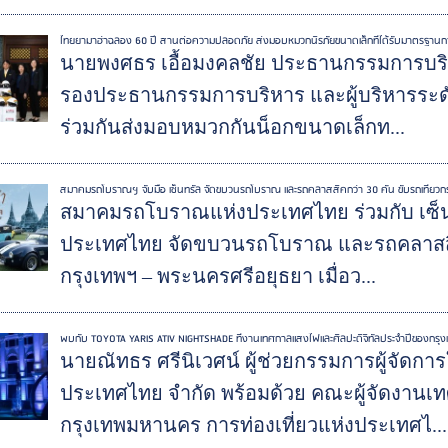
ไทยยามาฮ่าฉลอง 60 ปี สานต่อความปลอดภัย ส่งมอบหมวกนิรภัยขนาดเล็กที่ได้รับมาตรฐาน
นายพงศธร เอื้อมงคลชัย ประธานกรรมการบริห
รองประธานกรรมการบริหาร และผู้บริหารระดับ
ร่วมกันส่งมอบหมวกกันน็อกขนาดเล็กท...
สมาคมรถโบราณฯ จับมือ เซ็นทรัล จัดขบวนรถโบราณ และรถคลาสสิคกว่า 30 คัน ขับรถเที่ยวกรุ
สมาคมรถโบราณแห่งประเทศไทย ร่วมกับ เซ็นท
ประเทศไทย จัดขบวนรถโบราณ และรถคลาสสิคกว
กรุงเทพฯ – พระนครศรีอยุธยา เมื่อว...
พบกับ TOYOTA YARIS ATIV NIGHTSHADE ที่งานเทศกาลแสงไฟและศิลปะดิจิทัลประจำปีของกรุง
นายณัทธร ศรีนิเวศน์ ผู้ช่วยกรรมการผู้จัดการ
ประเทศไทย จำกัด พร้อมด้วย คณะผู้จัดงานเทศ
กรุงเทพมหานคร การท่องเที่ยวแห่งประเทศไ...