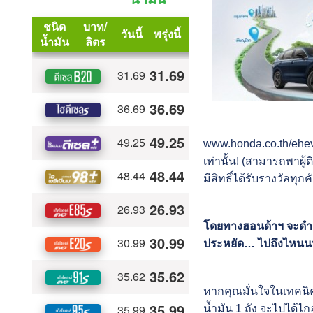
www.honda.co.th/ehevt
เท่านั้น! (สามารถพาผู้
มีสิทธิ์ได้รับรางวัลทุกค
โดยทางฮอนด้าฯ จะดำเน
ประหยัด… ไปถึงไหนนน!
หากคุณมั่นใจในเทคนิคก
น้ำมัน 1 ถัง จะไปได้ไก