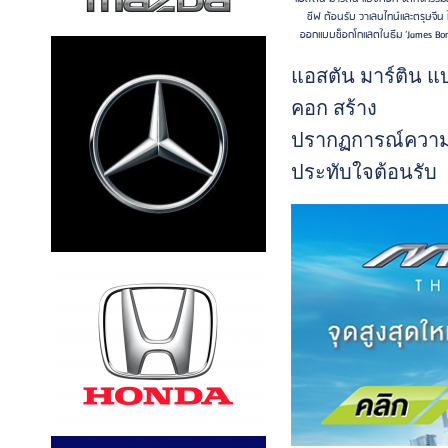
ซีฟ ต้อนรับ วาเลนไทน์และตรุษจีน ใ
ออกแบบช็อกโกแลตในธีม ‘James Bond
แอสตัน มาร์ติน แ
คอก สร้าง
ปรากฏการณ์ควา
ประทับใจต้อนรับ
เทศกาลแห่งความร
ด้วยการจัดกิจกรร
เวิร์กช็อปสุดเอ็กซ์
ซีฟ ‘James Bond’s
Heart’ โดยร่วมมือ
‘เชฟเฟิร์น-ชนิกาน
แห่งร้านช็อกโกแ
ชื่อดัง ‘Tempered’