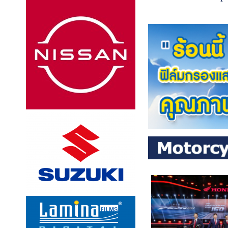
Edition อย่างเป็น
ทางการใน
ประเทศไทย รถยน
รุ่นพิเศษที่ได้รับกา
พัฒนาขึ้นเพื่อรำลึ
และเฉลิมฉลองกา
ลับมาของแบรนด์
Land Rover สู่เวที
แข่งขันผจญภัยระ
นานาชาติอันเลื่องช
สะท้อนถึงจิตวิญ
แห่งการผจญภัย 
แข็งแกร่ง และ
สมรรถนะอันแท้จร