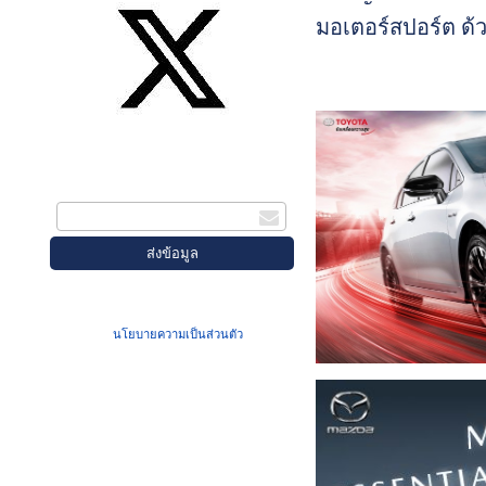
มอเตอร์สปอร์ต ด้
การผนึกกำลังกับ 
Group (เอก กรุ๊ป)
พันธมิตรรายสำคั
สมัครรับข่าวสาร
ภาคตะวันออกขอ
กรอกอีเมล
ประเทศไทย จัดตั้ง
GWM EK Group
Racing Team พร้อม
GWM TANK 300 เ
เมื่อท่านส่งข้อมูลผ่านฟอร์ม จะถือว่าท่าน
สู่สนามทดสอบ
ยอมรับใน
นโยบายความเป็นส่วนตัว
ของเรา
สมรรถนะ ความ
แข็งแกร่ง และคว
ทนทานของรถใน
แข่งขันรายการ As