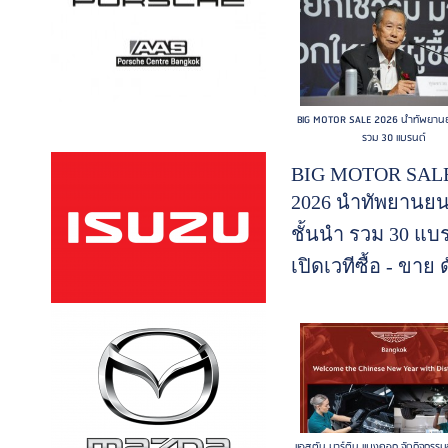
หลังการขายรถยน
พลังงานใหม่ BYD
และ DENZA อย่าง
BIG MOTOR SALE 2026 นำทัพยานย
ทางการใน
รวม 30 แบรนด์
ประเทศไทย ประก
BIG MOTOR SAL
ความสำเร็จครั้งยิ่ง
2026 นำทัพยานยน
ใหญ่ผ่าน 4 หมุดห
ชั้นนำ รวม 30 แบ
สำคัญ พร้อมเปิดตั
เปิดเวทีซื้อ - ขาย 
เซนเตอร์ "หลิงหลิง
ตลาดรถยนต์ไทยคร
คอง"
ปีหลังให้คึกคัก 21 
สิงหาคมนี้ ที่ไบเท
บางนา...(อ่านต่อ)
แอสตัน มาร์ติน แบงคอก จัดกิจกรรมสุ