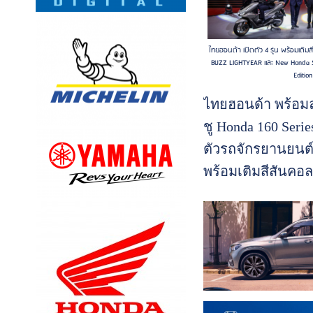
ของ Defender ที่พร
ลุยได้ในทุกสภาพเ
ไทยฮอนด้า เปิดตัว 4 รุ่น พร้อมเติม
ทาง ...(อ่านต่อ)
BUZZ LIGHTYEAR และ New Honda S
Edition
ไทยฮอนด้า พร้อมลุ
ชู Honda 160 Serie
ตัวรถจักรยานยนต์ใ
พร้อมเติมสีสันคอล
และพิกซาร์ BUZ
และ New Honda Su
Tokyo 80s Limited 
ทัพทุกเซกเมนต์ ต
เป็นผู้นำตลาด ...(