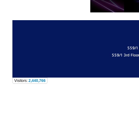
559/1
559/1 3rd Floo
Visitors:
2,440,766