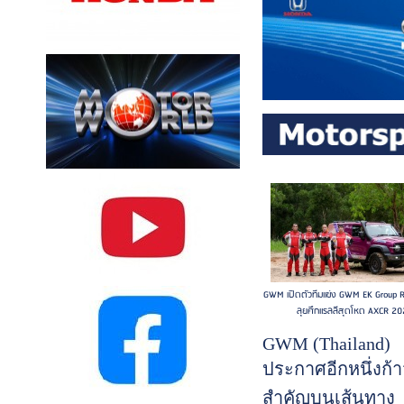
GWM เปิดตัวทีมแข่ง GWM EK Group 
ลุยศึกแรลลีสุดโหด AXCR 2
GWM (Thailand)
ประกาศอีกหนึ่งก้า
สำคัญบนเส้นทาง