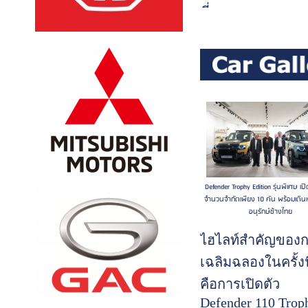
ขี่คาราวาน บุก
อันดามัน ท้าทายด
แดนอุทยานธรณีโ
สตูล...(อ่านต่อ)
Defender Trophy Edition รุ่นพิเศษ เป
จำนวนจำกัดเพียง 10 คัน พร้อมเดิน
อนุรักษ์ช้างไทย
ไฮไลท์สำคัญของ
เฉลิมฉลองในครั้งนี
คือการเปิดตัว
Defender 110 Trop