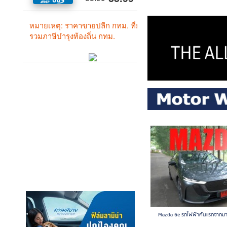
Mazda 6e รถไฟฟ้าคันแรกจากมาสด้