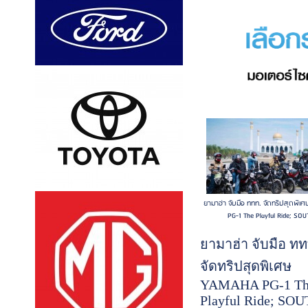
ถ่ายทอดแรงบันด
ใจจากคาแรกเตอร
ของ ‘เจมส์ บอนด์ 
เป็นเอกลักษณ์ สู่
ประสบการณ์การ
ออกแบบและจัดวา
ช็อกโกแลตสุดพิเ
ณ โชว์รูม แอสตัน
มาร์ติน แบงคอก
ยามาฮ่า จับมือ ททท. จัดทริปสุดพิ
สยามพารากอน เมื
PG-1 The Playful Ride; SOU
เร็วๆ นี้ ...(อ่านต่อ)
ยามาฮ่า จับมือ ทท
จัดทริปสุดพิเศษ
YAMAHA PG-1 Th
Playful Ride; SO