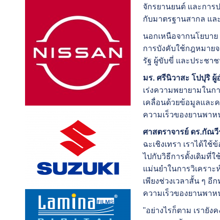
จักรยานยนต์ และการป
กับมาตรฐานสากล และส
นอกเหนือจากนโยบาย เร
การบังคับใช้กฎหมายจ
รัฐ ผู้ขับขี่ และประช
มร. ศรีนิวาสะ โปปุริ 
เร่งความพยายามในการพ
เคลื่อนด้วยข้อมูลแล
ความเร็วของยานพาหนะ
ศาสตราจารย์ ดร.กัณวีร์
ฉะเชิงเทรา เราได้ใช้
ไปกับวิธีการดั้งเดิมท
แม่นยำในการวิเคราะห์ 
เพียงช่วงเวลาสั้น ๆ อี
ความเร็วของยานพาหนะ
"อย่างไรก็ตาม เรายัง