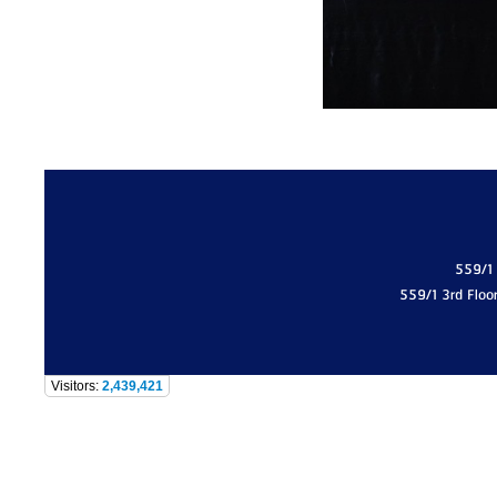
559/1
559/1 3rd Floo
Visitors:
2,439,421