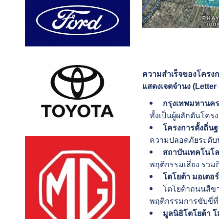
ความสำเร็จของโครง
แสดงเจตจำนง (Letter o
กรุงเทพมหานคร
ทั้งเป็นผู้ผลักดันโ
โครงการตั้งถิ่น
ความปลอดภัยระดับ
สถาบันเทคโนโลยี
พฤติกรรมเสี่ยง รวม
โตโยต้า มอเตอร์
โตโยต้าถนนสีขา
พฤติกรรมการขับขี่ที่
มูลนิธิโตโยต้า โมบ