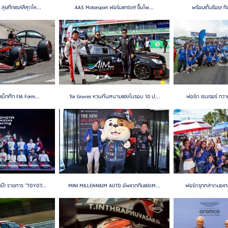
ลุยศึกแรลลีสุดโห...
AAS Motorsport ฟอร์มแกร่ง!!! ขึ้นโพ...
พร้อมเต็มร้อย! ทีม
แบ็กศึก FIA Form...
Tor Graves หวนคืนสนามแข่งในรอบ 10 ป...
ฟอร์ด เรนเจอร์ กวา
ี! รายการ “TOYOT...
MINI MILLENNIUM AUTO อัพเดตทีมแข่งM...
ฟอร์ดรุกตลาดมอเตอร