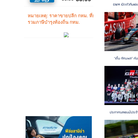
GWM เปิดตัวทีมแข่ง 
“เติ้น ทัศนพล” คัม
ประกาศผลแชมป์ประจำป