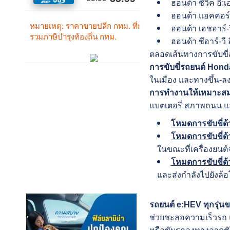
ฮอนด้า ซีวิค อี:เ
ฮอนด้า แอคคอร์ด 
ฮอนด้า เอชอาร์-วี
ฮอนด้า ซีอาร์-วี อ
ตลอดเส้นทางการขับขี่สุ
การขับขี่รถยนต์ Hon
ในเมือง และทางขึ้น-ล
การทำงานให้เหมาะสม
แบตเตอรี่ สภาพถนน แ
โหมดการขับขี่ด
โหมดการขับขี่ด
ในขณะที่เครื่องยนต์จะ
โหมดการขับขี่ด้
และส่งกำลังไปยังล้อ
รถยนต์ e:HEV ทุกรุ่น
ช่วยชะลอความเร็วรถ แ