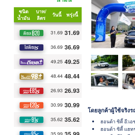
โดยลูกค้าผู้ใช้จริง
ฮอนด้า ซิตี้ อี:เอ
ฮอนด้า ซิตี้ แฮทช