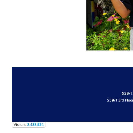
559/1
559/1 3rd Floo
Visitors:
2,438,524