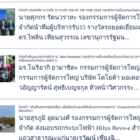
โตโยต้า และเลกซัส กวาดถึง 15 รางวัล 'CAR OF THE YEAR 2024' ตอกย้ำความเป็นรถยนต์ยอดเย
นายศุภกร รัตนวราหะ รองกรรมการผู้จัดการใ
จำกัดนำทีมผู้บริหารรับ15 รางวัลรถยอดเยี่
ดร.ไพลิน เทียนสุวรรณ เลขานุการรัฐมน...
โตโยต้าเชิญพบกับการเปิดงาน 'Hilux Generation' ตอกย้ำความเป็นรถเคียงข้างคนไทยมายาวน
เครื่องยนต์มาตรฐาน EURO 5
มร.โนริอากิ ยามาชิตะ กรรมการผู้จัดการให
กรรมการผู้จัดการใหญ่ บริษัท โตโยต้า มอเต
วอัญญารัตน์ สุทธิเบญจกุล หัวหน้าวิศวกรระ...
โตโยต้า “เติมเต็มทุกการขับเคลื่อน เพื่อเมืองต้นแบบที่ยั่งยืนปราศจากมลภาวะ” ส่งมอบรถกร
เมืองพัทยา
นายสุรภูมิ อุดมวงศ์ รองกรรมการผู้จัดการให
จำกัด ส่งมอบรถกระบะไฟฟ้า Hilux Revo-e 
แถวสาธารณะแก่นายเรวัฒน์ เซี่ยงฉิ...