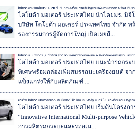
โตโยต้า ขานรับนโยบาย บี 20 ยืนยันความพร้อม ร่วมแก้ปัญหามลพิษทางอากาศ พร้อมปรับราคาไฮล
โตโยต้า มอเตอร์ ประเทศไทย นำโดยมร. มิจิโ
บริษัท โตโยต้า มอเตอร์ ประเทศไทย จำกัด พร
รองกรรมการผู้จัดการใหญ่ เปิดเผยถึ...
โตโยต้า แนะนำรถกระบะ “ไฮลักซ์ รีโว่” ด้วยแพ็คเกจชุดแต่งพิเศษ พร้อมกล่องเพิ่มสมรรถนะเครื่
โตโยต้า มอเตอร์ ประเทศไทย แนะนำรถกระบะ “
พิเศษพร้อมกล่องเพิ่มสมรรถนะเครื่องยนต์ จากบร
แข็งแกร่งให้กับผลิตภัณฑ์ ...
มาแล้ว!! โตโยต้า เปิดตัวรถยอดนิยม ไฮลักซ์ รีโว่ ใหม่ และ ฟอร์จูนเนอร์ ใหม่ มาพร้อมแคมเปญ
โตโยต้า มอเตอร์ ประเทศไทย เริ่มต้นโครงการ 
“Innovative International Multi-purpose Vehic
การผลิตรถกระบะและรถอเน...