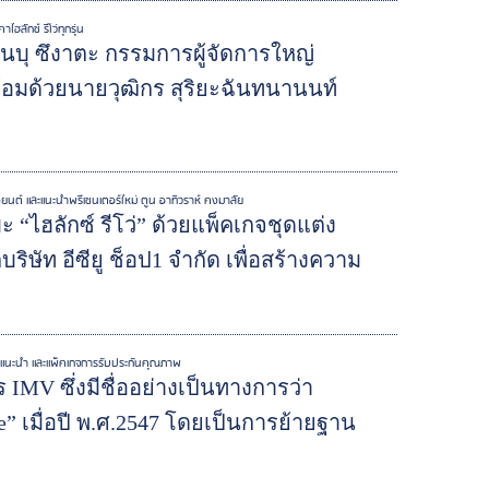
ักซ์ รีโว่ทุกรุ่น
นบุ ซึงาตะ กรรมการผู้จัดการใหญ่
้อมด้วยนายวุฒิกร สุริยะฉันทนานนท์
องยนต์ และแนะนำพรีเซนเตอร์ใหม่ ตูน อาทิวราห์ คงมาลัย
ไฮลักซ์ รีโว่” ด้วยแพ็คเกจชุดแต่ง
ิษัท อีซียู ช็อป1 จำกัด เพื่อสร้างความ
ช่วงแนะนำ และแพ็คเกจการรับประกันคุณภาพ
IMV ซึ่งมีชื่ออย่างเป็นทางการว่า
le” เมื่อปี พ.ศ.2547 โดยเป็นการย้ายฐาน