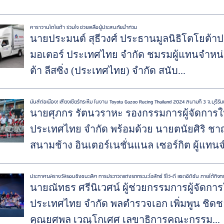
คาราวานโตโยต้า ร่วมใจ ช่วยเหลือผู้ประสบภัยน้ำท่วม
นายประมนต์ สุธีวงศ์ ประธานมูลนิธิโตโยต้าป
มอเตอร์ ประเทศไทย จำกัด ชมรมผู้แทนจำหน่
ต้า ลีสซิ่ง (ประเทศไทย) จำกัด สนับ...
มันส์ต่อเนื่อง! เสียงเชียร์กระหึ่ม ในงาน Toyota Gazoo Racing Thailand 2024 สนามที่ 3 จ.บุรีรัม
นายศุภกร รัตนวราหะ รองกรรมการผู้จัดการให
ประเทศไทย จำกัด พร้อมด้วย นายตนัยศิริ ช
สนามช้าง อินเตอร์เนชั่นแนล เซอร์กิต ผู้แทนจ
ประกาศผลรางวัลรอบชิงชนะเลิศ การประกวดแต่งรถกระบะไฮลักซ์ รีโว่-ดี แซดอิดิชั่น ภายใต้กิจกรรม '
นายณัทธร ศรีนิเวศน์ ผู้ช่วยกรรมการผู้จัดการ
ประเทศไทย จำกัด พลตำรวจเอก เพิ่มพูน ชิด
คุณยศพล เวณุโกเศศ เลขาธิการคณะกรรม...