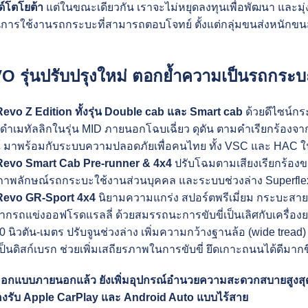
์โตโยต้า
แต่ในขณะเดียวกัน เราจะไม่หยุดลงทุนเพื่อพัฒนา และมุ่ง
ารใช้งานรถกระบะที่สามารถตอบโจทย์ ตั้งแต่กลุ่มขนส่งหนักขนส่ง
 รุ่นปรับปรุงใหม่ ตอกย้ำความเป็นรถกร
Revo Z Edition ทั้งรุ่น Double cab และ Smart cab
ด้วยดีไซน์กร
ำเมทัลลิกในรุ่น MID ภายนอกโฉบเฉี่ยว ดุดัน ตามคำเรียกร้องจากกลุ
 มาพร้อมกับระบบความปลอดภัยเพื่อคนไทย ทั้ง VSC และ HAC ในท
Revo Smart Cab Pre-runner & 4x4
ปรับโฉมตามเสียงเรียกร้อง
ภาพลักษณ์รถกระบะใช้งานส่วนบุคคล และระบบช่วงล่าง Superflex 
Revo GR-Sport 4x4
นิยามความแกร่ง สปอร์ตพรีเมี่ยม กระบะสายพั
รถแข่งออฟโรดแรลลี่ ด้วยสมรรถนะการขับขี่เป็นเลิศกับเครื่องย
0 นิวตัน-เมตร ปรับจูนช่วงล่าง เพิ่มความกว้างฐานล้อ (wide tread)
ป็นดิสก์เบรก ช่วยเพิ่มเสถียรภาพในการขับขี่ ยึดเกาะถนนได้ดีมากข
กแบบภายนอกแล้ว ยังเพิ่มอุปกรณ์อำนวยความสะดวกสบายสูงสุด อ
องรับ Apple CarPlay และ Android Auto แบบไร้สาย