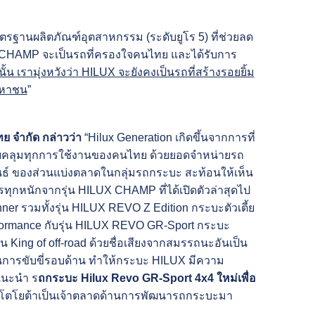
ตรฐานผลิตภัณฑ์อุตสาหกรรม (ระดับยูโร 5) ที่ช่วยลด
X CHAMP จะเป็นรถที่ครองใจคนไทย และได้รับการ
ั้น เรามุ่งหวังว่า HILUX จะยังคงเป็นรถที่สร้างรอยยิ้ม
มหาชน
”
ย จำกัด กล่าวว่า
“Hilux Generation เกิดขึ้นจากการที่
บคลุมทุกการใช้งานของคนไทย ด้วยยอดจำหน่ายรถ
นธ์ ของส่วนแบ่งตลาดในกลุ่มรถกระบะ สะท้อนให้เห็น
รรทุกหนักจากรุ่น HILUX CHAMP ที่ได้เปิดตัวล่าสุดไป
ner รวมทั้งรุ่น HILUX REVO Z Edition กระบะตัวเตี้ย
ormance กับรุ่น HILUX REVO GR-Sport
กระบะ
็น
King of off-road ด้วยชื่อเสียงจากสมรรถนะอันเป็น
นการขับขี่รอบด้าน ทำให้กระบะ HILUX มีความ
แนะนำ ร
ถกระบะ Hilux Revo GR-Sport 4x4 ใหม่เพื่อ
าโตโยต้าเป็นเจ้าตลาดด้านการพัฒนารถกระบะมา