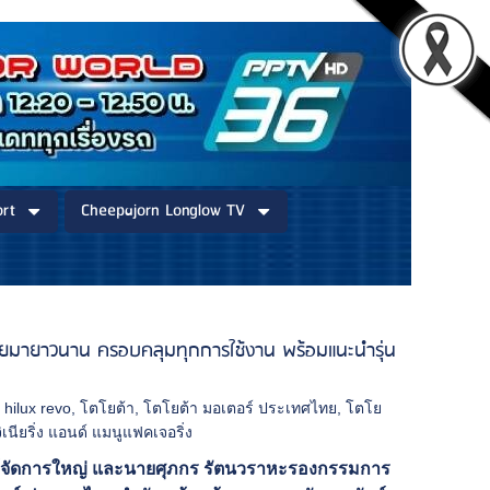
rt
Cheepajorn Longlow TV
ไทยมายาวนาน ครอบคลุมทุกการใช้งาน พร้อมแนะนำรุ่น
,
hilux revo
,
โตโยต้า
,
โตโยต้า มอเตอร์ ประเทศไทย
,
โตโย
ิเนียริ่ง แอนด์ แมนูแฟคเจอริ่ง
ู้จัดการใหญ่ และนายศุภกร รัตนวราหะ
รองกรรมการ