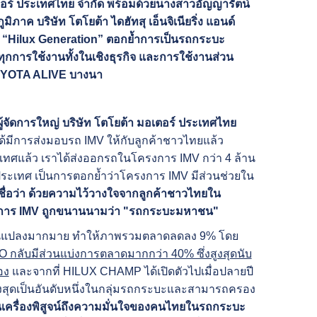
เตอร์ ประเทศไทย จำกัด พร้อมด้วยนางสาวอัญญารัตน์
มิภาค บริษัท โตโยต้า ไดฮัทสุ เอ็นจิเนียริ่ง แอนด์
าน “Hilux Generation” ตอกย้ำการเป็นรถกระบะ
ารใช้งานทั้งในเชิงธุรกิจ และการใช้งานส่วน
ี่ TOYOTA ALIVE บางนา
ู้จัดการใหญ่ บริษัท โตโยต้า มอเตอร์ ประเทศไทย
47 ได้มีการส่งมอบรถ IMV ให้กับลูกค้าชาวไทยแล้ว
เทศแล้ว เราได้ส่งออกรถในโครงการ IMV กว่า 4 ล้าน
ประเทศ เป็นการตอกย้ำว่าโครงการ IMV มีส่วนช่วยใน
ชื่อว่า ด้วยความไว้วางใจจากลูกค้าชาวไทยใน
งการ IMV ถูกขนานนามว่า "รถกระบะมหาชน"
่ยนแปลงมากมาย ทำให้ภาพรวมตลาดลดลง 9% โดย
ลับมีส่วนแบ่งการตลาดมากกว่า 40% ซึ่งสูงสุดนับ
อง
และจากที่ HILUX CHAMP ได้เปิดตัวไปเมื่อปลายปี
ั่นสูงสุดเป็นอันดับหนึ่งในกลุ่มรถกระบะและสามารถครอง
เป็นเครื่องพิสูจน์ถึงความมั่นใจของคนไทยในรถกระบะ