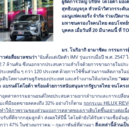
ผู้จัดการใหญ่ บริษัท โตโยต้า มอ
สุทธิเบญจกุล หัวหน้าวิศวกรระดับภู
แมนูแฟคเจอริ่ง จำกัด ร่วมเปิดง
มหาชนครองใจคนไทย ตอบโจทย์ทุกก
บุคคล เมื่อวันที่ 20 มีนาคมนี้ ท
มร. โนริอากิ ยามาชิตะ กรรมการผ
าวต่อสื่อมวลชนว่า
“นับตั้งแต่เปิดตัว IMV รุ่นแรกเมื่อปี พ.ศ. 25
า 2.7 ล้านคัน ซึ่งนอกจากประสบความสำเร็จด้วยการขายภายในประ
ประเทศอื่น ๆ กว่า 120 ประเทศ ด้วยการใช้ชิ้นส่วนการผลิตภายใน
ญเติบโตทางเศรษฐกิจของประเทศ และสร้างงานให้แก่คนไทย
“ผมเ
ะ แบรนด์โตโยต้า พร้อมด้วยการสนับสนุนจากรัฐบาลไทย จนโคร
แม้ว่าอุตสาหกรรมยานยนต์ไทยประสบความยากลำบากและการเปลี
บะที่มียอดขายลดลงถึง 32% อย่างไรก็ตาม
รถกระบะ HILUX REVO ก
554 ทำให้ภาพรวมของส่วนแบ่งการตลาดของเราเติบโตขึ้นอย่างต่อเนื่
บรับที่ดีจากกลุ่มลูกค้า ส่งผลให้ปีนี้ โตโยต้ายังได้รับความเชื่อม
กว่า 47% ในช่วงมกราคม – กุมภาพันธ์ที่ผ่านมา
สิ่งเหล่านี้ล้วน