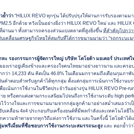
วย้ำว่า
“HILUX REVO ทุกรุ่น ได้ปรับปรุงให้ผ่านการรับรองตามมา
M2.5 อีกด้วย หวังเป็นอย่างยิ่งว่า HILUX REVO ใหม่ และ HILU
ที่ผ่านมา ทั้งสามารถครองส่วนแบ่งตลาดที่สูงยิ่งขึ้น
ที่สำคัญไปกว่าน
ขับเคลื่อนเศรษฐกิจไทยให้สมกับที่ได้การขนานนามว่า “รถกระบะ
หะ รองกรรมการผู้จัดการใหญ่ บริษัท โตโยต้า มอเตอร์ ประเทศไท
ของเราอยู่เคียงข้างและครองใจคนไทยมาอย่างยาวนาน และครอ
ว่า 14,233 คัน คิดเป็น 46.8% ในเดือนมกราคมถึงเดือนกุมภาพั
เป็นคำตอบสำหรับลูกค้าได้ทุกกลุ่ม ตั้งแต่กลุ่มการเน้นการใช้งานบ
เพื่อเน้นการใช้งานในชีวิตประจำวันอย่างรุ่น HILUX REVO Pre-run
าย หรือตกแต่งตามกระแสนิยมไปจนถึงการใช้งานระดับ high perf
มไว้วางใจและการขนานนามจากกลุ่มลูกค้ามาอย่างสม่ำเสมอว่าเป
บเคลื่อน 4x4 ประกอบกับเครื่องยนต์
ที่มีพลกำลังและเทคโนโลยีใ
ความท้าทายจากทุกวิถีแห่งการใช้งาน และในครั้งนี้ โตโยต้าได้
่มพรีเมี่ยมที่ชื่อชอบการใช้งานกระบะสมรรถนะสูง
และ ตอกย้ำว่