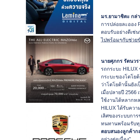
มร.ยามาชิตะ กล่า
การปล่อยละออง P
ตอบรับอย่างดีเช่น
ไปพร้อมๆกับช่วย
นายศุภกร รัตนวรา
รถกระบะ HILUX 
กระบะของโตโยต้าก
ว่าโตโยต้านั้นยัง
เมื่อปลายปี 2566 
ใช้งานได้หลากหล
HILUX ได้รับควา
เลิศของระบบการขั
ทนทานพร้อมรับทุก
ตอบสนองลูกค้ากลุ
อย่างต่อเนื่อง”