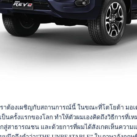
เราต้องเผชิญกับสถานการณ์นี้ ในขณะที่โตโยต้า มอ
เป็นครั้งแรกของโลก ทำให้ตัวผมเองคิดถึงวิธีการที่เห
กสู่สาธารณชน และด้วยการที่ผมได้สังเกตเห็นคว
ผมนึกถึงคำว่า“THE UNBEATABLE” ในภาษาอังกฤษข