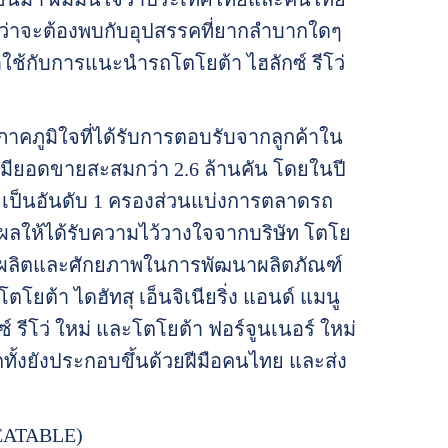
่าจะต้องพบกับอุปสรรคที่ยากลำบากใดๆ
กับการแนะนำรถโตโยต้า ไฮลักซ์ รีโว่
ภาคภูมิใจที่ได้รับการตอบรับจากลูกค้าใน
มียอดขายสะสมกว่า 2.6 ล้านคัน โดยในปี
ายเป็นอันดับ 1 ครองส่วนแบ่งการตลาดรถ
ผลให้ได้รับความไว้วางใจจากบริษัท โตโย
าพการผลิตและศักยภาพในการพัฒนาผลิตภัณฑ์
โตโยต้า ไดฮัทสุ เอ็นจิเนียริ่ง แอนด์ แมนู
 รีโว่ ใหม่ และโตโยต้า ฟอร์จูนเนอร์ ใหม่
ทั้งยังประกอบขึ้นด้วยฝีมือคนไทย และส่ง
BEATABLE)