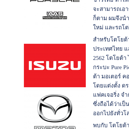
จะสามารถเอาช
ก็ตาม ผมจึงน
ใหม่ และรถโตโ
สำหรับโตโยต้า
ประเทศไทย แล
2562 โตโยต้า 
กระบะ Pure Pi
ต้า มอเตอร์ ค
โดยแต่งตั้ง ดร
แฟคเจอริ่ง จำ
ซึ่งถือได้ว่า
ออกไปยังทั่ว
พบกับ โตโยต้า