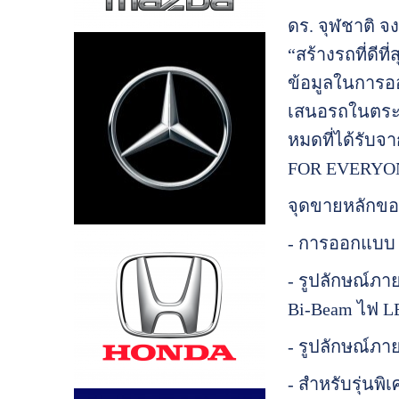
ดร. จุฬชาติ จง
“สร้างรถที่ดีที
ข้อมูลในการออ
เสนอรถในตระกูล
หมดที่ได้รับ
FOR EVERYONE
จุดขายหลักของ
- การออกแบบ (
- รูปลักษณ์ภา
Bi-Beam ไฟ LE
- รูปลักษณ์ภา
- สำหรับรุ่นพ