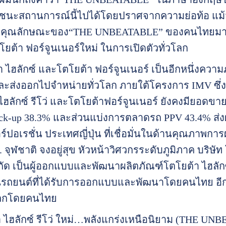
นะสถานการณ์นี้ไปได้โดยปราศจากความย่อท้อ แม้ว
ำคุณลักษณะของ“THE UNBEATABLE” ของคนไทยมาใช้
ยต้า ฟอร์จูนเนอร์ใหม่ ในการเปิดตัวทั่วโลก
 ไฮลักซ์ และโตโยต้า ฟอร์จูนเนอร์ เป็นอีกหนึ่งความ
ะส่งออกไปจำหน่ายทั่วโลก ภายใต้โครงการ IMV ซึ่ง
ไฮลักซ์ รีโว่ และโตโยต้าฟอร์จูนเนอร์ ยังคงมียอดข
ck-up 38.3% และส่วนแบ่งการตลาดรถ PPV 43.4% ส่ง
อร์ปอเรชั่น ประเทศญี่ปุ่น ที่เชื่อมั่นในด้านคุณภ
. จุฬชาติ จงอยู่สุข หัวหน้าวิศวกรระดับภูมิภาค บริษัท 
กัด เป็นผู้ออกแบบและพัฒนาผลิตภัณฑ์โตโยต้า ไฮลักซ์
เป็นรถยนต์ที่ได้รับการออกแบบและพัฒนาโดยคนไทย อีก
โลกโดยคนไทย
 ไฮลักซ์ รีโว่ ใหม่…พลังแกร่งเหนือนิยาม (THE UN