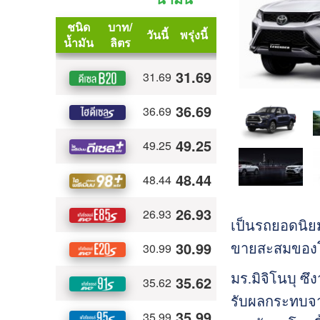
เป็นรถยอดนิยม
ขายสะสมของโค
มร.มิจิโนบุ ซึ
รับผลกระทบจาก