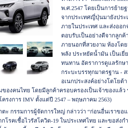
พ.ศ.2547 โดยเป็นการย้า
จากประเทศญี่ปุ่นมายังประ
ภายในประเทศ และส่งออกจำห
ตอบรับเป็นอย่างดีจากลูกค้
ภายนอกที่สวยงาม ห้องโดย
พลัง ประหยัดน้ำมัน เป็นเย
ทนทาน อัตราการดูแลรักษาต
กระบะบรรทุกมาตรฐาน - สมา
อเนกประสงค์อย่างโตโยต้า ฟอ
ของคนไทย โดยมีลูกค้าครอบครองเป็นเจ้าของแล้ว รวมท
รงการ IMV ตั้งแต่ปี 2547 – พฤษภาคม 2563)
งาตะ กรรมการผู้จัดการใหญ่ กล่าวว่า “ก่อนอื่นเราขอแส
โรคเชื้อไวรัสโควิด-19 ในประเทศไทย และขอส่งกำลังใจ