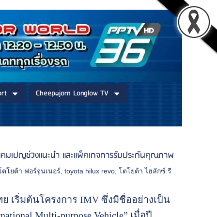
rt
Cheepajorn Longlow TV
พร้อมแคมเปญช่วงแนะนำ และแพ็คเกจการรับประกันคุณภาพ
โตโยต้า ฟอร์จูนเนอร์
,
toyota hilux revo
,
โตโยต้า ไฮลักซ์ รี
 เริ่มต้นโครงการ IMV ซึ่งมีชื่ออย่างเป็น
ational Multi-purpose Vehicle” เมื่อปี