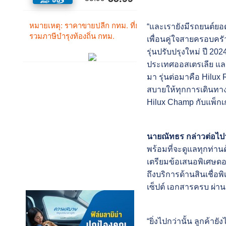
“และเรายังมีรถยนต์ยอดน
เพื่อนคู่ใจสายครอบค
รุ่นปรับปรุงใหม่ ปี 2
ประเทศออสเตรเลีย และ
มา รุ่นต่อมาคือ Hilu
สบายให้ทุกการเดินทาง
Hilux Champ กับแพ็กเกจ
นายณัทธร กล่าวต่อไปว
พร้อมที่จะดูแลทุกท่าน
เตรียมข้อเสนอพิเศษดอก
ถึงบริการด้านสินเชื่อ
เซ็ปต์ เอกสารครบ ผ่าน
“ยิ่งไปกว่านั้น ลูกค้า