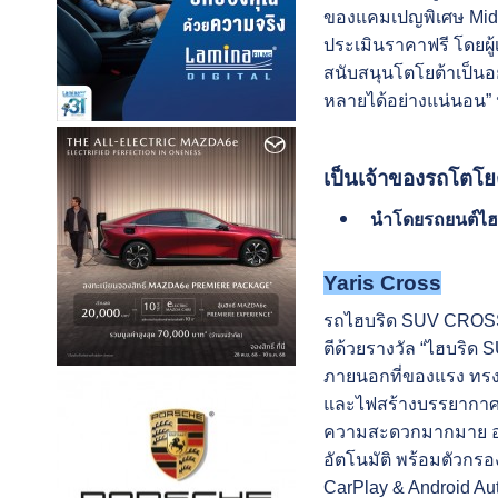
ของแคมเปญพิเศษ Mid-Y
ประเมินราคาฟรี โดยผู้
สนับสนุนโตโยต้าเป็นอ
หลายได้อย่างแน่นอน” 
เป็นเจ้าของรถโตโยต
นำโดยรถยนต์ไฮ
Yaris Cross
รถไฮบริด SUV CROSS
ตีด้วยรางวัล “ไฮบริด 
ภายนอกที่ของแรง ทรงพ
และไฟสร้างบรรยากาศภา
ความสะดวกมากมาย อาท
อัตโนมัติ พร้อมตัวกรอ
CarPlay & Android Au