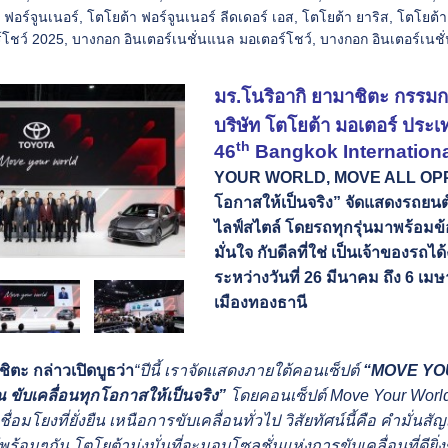
 ฟอร์จูนเนอร์
,
โตโยต้า ฟอร์จูนเนอร์ ลีดเดอร์ เอส
,
โตโยต้า ยาริส
,
โตโยต้า
์โชว์ 2025
,
บางกอก อินเตอร์เนชั่นแนล มอเตอร์โชว์
,
บางกอก อินเตอร์เนชั่
มร.โนริอากิ ยามาชิตะ กรรมกา
บริษัท โตโยต้า มอเตอร์ ประ
th
46
Bangkok Internation
YOUR WORLD, MOVE ALL OP
โอกาสให้เป็นจริง
” จัดแสดงรถยนต
ไลฟ์สไตล์
โดยรถทุกรุ่น
มาพร้อมข้
มั่นใจ กับดีลที่ใช่ เป็นเจ้าของรถไ
ระหว่าง
วันที่
26
มีนาคม ถึง
6 เมษ
เมืองทองธานี
ิตะ กล่าวเปิดบูธว่า
“ปีนี้ เราจัดแสดงภายใต้คอนเซ็ปต์
“MOVE YO
 ขับเคลื่อนทุกโอกาสให้เป็นจริง”
โดย
คอนเซ็ปต์
Move Your Worl
ชื่อมโยงที่ยั่งยืน เหนือการขับเคลื่อนทั่วไป วิสัยทัศน์นี้คือ คำม
พร้อมๆกัน โตโยต้ามุ่งมั่นที่จะมอบโซลูชั่นแห่งการขับเคลื่อนที่ดียิ