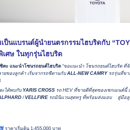
เป็นแบรนด์ผู้นำยนตรกรรมไฮบริด
กับ
“TOY
เศษ ในทุกรุ่นไฮบริด
าชิตะ แนะนำโซนรถยนต์ไฮบริด
“ขอแนะนำ โซนรถยนต์ไฮบริด ที่จ
ายของลูกค้า เริ่มจากรถซีดานกับ
ALL-NEW CAMRY
รถรุ่นที่ข
S
จะได้พบกับ
YARIS CROSS
รถ HEV ที่ขายดีที่สุดของเซกเมนต์นี้
ALPHARD
/
VELLFIRE
รถมินิแวนสุดหรู ที่พร้อมส่งมอบ สู่มือลู
RY
ราคาเริ่มต้น 1,455,000 บาท