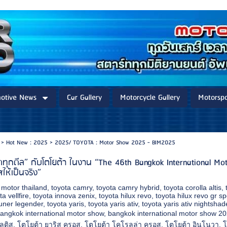
otive News
Car Gallery
Motorcycle Gallery
Motorspo
>
Hot New : 2025
>
2025/ TOYOTA : Motor Show 2025 - BIM2025
สุดทุกดีล” กับโตโยต้า ในงาน “The 46th Bangkok International 
ให้เป็นจริง”
 motor thailand
,
toyota camry
,
toyota camry hybrid
,
toyota corolla altis
,
ta vellfire
,
toyota innova zenix
,
toyota hilux revo
,
toyota hilux revo gr sp
tuner legender
,
toyota yaris
,
toyota yaris ativ
,
toyota yaris ativ nightshad
angkok international motor show
,
bangkok international motor show 2
ลติส
,
โตโยต้า ยาริส ครอส
,
โตโยต้า โคโรลล่า ครอส
,
โตโยต้า อินโนวา
,
โ