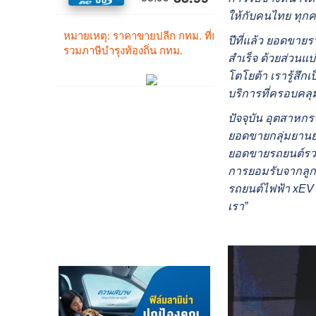
ให้กับคนไทย
ทุก
ปีที่แล้ว ยอดขาย
สำเร็จ ด้วยส่วนแ
โตโยต้า เรารู้สึกเ
บริการที่ครอบคลุม
ปัจจุบัน อุตสาหก
ยอดขายกลุ่มยานยนต
ยอดขายรถยนต์รวม
การยอมรับจากลูก
รถยนต์ไฟฟ้า xEV แ
เรา”