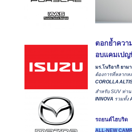
ตอกย้ำความ
อบแคมเปญพิ
มร.โนริอากิ ยาม
ต้องการที่หลากหล
COROLLA ALTI
สำหรับ
SUV ท่าน
INNOVA
รวมทั้ง
รถยนต์ไฮบริด
ALL-NEW CAM