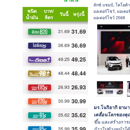
ลักซ์ แชมป์
,
โตโยต้า
มอเตอร์โชว์
,
มอเตอร
มอเตอร์โชว์ 2568
มร.โนริอากิ ยามาช
เคลื่อนโลกของคุณ
ขึ้น และสร้างการเ
ก้าวไปข้างหน้าได้