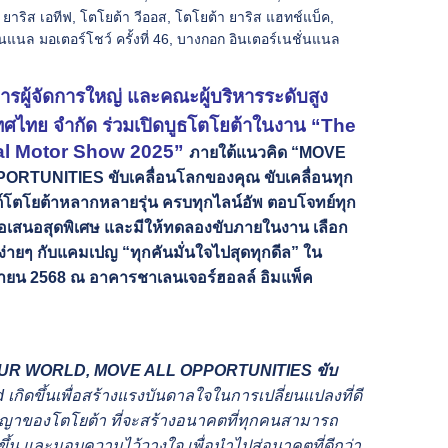
 ยาริส เอทีฟ
,
โตโยต้า วีออส
,
โตโยต้า ยาริส แฮทช์แบ็ค
,
นแนล มอเตอร์โชว์ ครั้งที่ 46
,
บางกอก อินเตอร์เนชั่นแนล
รผู้จัดการใหญ่ และคณะผู้บริหารระดับสูง
เทศไทย จำกัด ร่วมเปิดบูธโตโยต้าในงาน
“
The
al Motor Show
2025”
ภายใต้แนวคิด
“MOVE
PORTUNITIES
ขับเคลื่อนโลกของคุณ ขับเคลื่อนทุก
์โตโยต้าหลากหลายรุ่น ครบทุกไลน์อัพ ตอบโจทย์ทุก
อเสนอสุดพิเศษ และมีให้ทดลองขับภายในงาน เลือก
ด้ง่ายๆ กับแคมเปญ “ทุกคันมั่นใจ
ไปสุดทุกดีล” ใน
ายน 2568 ณ อาคารชาเลนเจอร์ฮอลล์ อิมแพ็ค
UR WORLD, MOVE ALL OPPORTUNITIES ขับ
d
เกิดขึ้นเพื่อสร้างแรงบันดาลใจในการเปลี่ยนแปลงที่ดี
ั่นสัญญาของโตโยต้า ที่จะสร้างอนาคตที่ทุกคนสามารถ
่งขึ้น และมอบความไว้วางใจ เพื่อนำไปสู่อนาคตที่ดีกว่า