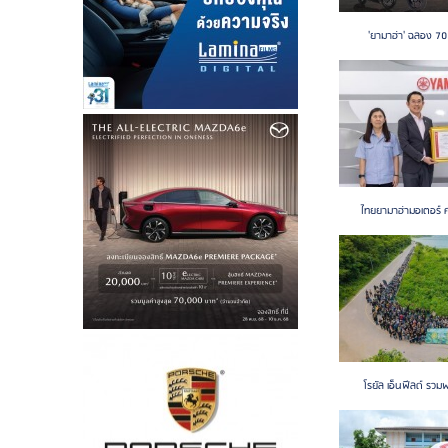
'ยามาฮ่า' ฉลอง 70 ป
ไทยยามาฮ่ามอเตอร์ ค
โรยัล เอ็นฟีลด์ รวม