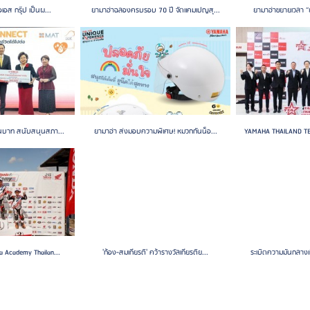
อเอส กรุ๊ป เป็นผ...
ยามาฮ่าฉลองครบรอบ 70 ปี จัดแคมเปญสุ...
ยามาฮ่าขยายเวลา “ย
นบาท สนับสนุนสภา...
ยามาฮ่า ส่งมอบความพิเศษ! หมวกกันน็อ...
YAMAHA THAILAND TE
 Academy Thailan...
'ก้อง-สมเกียรติ' คว้ารางวัลเกียรติย...
ระเบิดความมันกลางเ