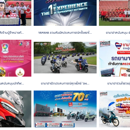
ร้านผู้จำหน่ายทั...
YAMAHA ชวนสัมผัสประสบการณ์ครั้งแรกใ...
ยามาฮ่าสนับสนุน เม
วมสนับสนุนนักกีฬ...
ยามาฮ่าเปิดประสบการณ์สุดแม็กซ์ 'Uni...
ยามาฮ่าร่วมใจช่วยผ