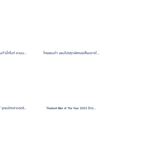
นด้าบิ๊กไบค์ ชวนผ...
ไทยฮอนด้า มอบโปรสุดพิเศษเปลี่ยนยางใ...
' รุกหนักตลาดรถจั...
Thailand Bike of The Year 2025 ชิงร...