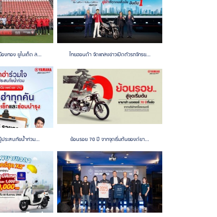
ืองทอง ยูไนเต็ด ล...
ไทยฮอนด้า จัดแถลงข่าวเปิดตัวรถจักรย...
ู้ประสบภัยน้ำท่วม...
ย้อนรอย 70 ปี จากจุดเริ่มต้นของด์ยา...