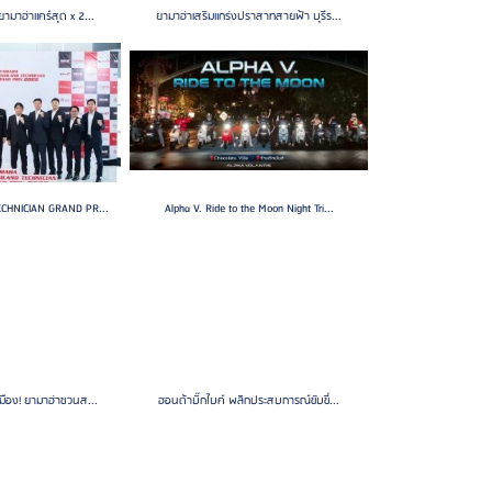
ามาฮ่าแคร์สุด x 2...
ยามาฮ่าเสริมแกร่งปราสาทสายฟ้า บุรีร...
CHNICIAN GRAND PR...
Alpha V. Ride to the Moon Night Tri...
มือง! ยามาฮ่าชวนส...
ฮอนด้าบิ๊กไบค์ พลิกประสบการณ์ขับขี่...