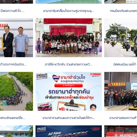
ีแห่งความเร้าใจ ...
ยามาฮ่าขับเคลื่อนโรงงานสู่มาตรฐานยุ...
กรมป้องกันและบรรเท
ว้าประกาศนียบัตร...
ฮาร์ลีย์-เดวิดสัน ร่วมส่งต่อความหวั...
มิลเลนเนียม ออโต้ 
พลคนรักมอเตอร์ไซ...
ยามาฮ่าร่วมส่งมอบความห่วงใยและให้กา...
ยามาฮ่าฉลองความสำเ