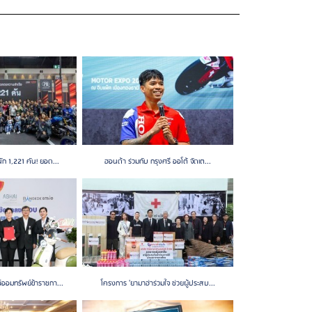
ัก 1,221 คัน! ยอด...
ฮอนด้า ร่วมกับ กรุงศรี ออโต้ จัดเต...
ออมทรัพย์ข้าราชกา...
โครงการ 'ยามาฮ่าร่วมใจ ช่วยผู้ประสบ...