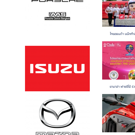
ไทยฮอนด้า ผนึกกำลัง
ยามาฮ่า ฟาซซิโอ้ ร่