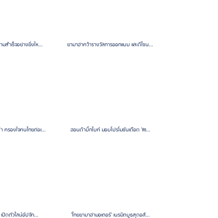
สำเร็จอย่างยิ่งให...
ยามาฮ่าคว้ารางวัลการออกแบบ และดีไซน...
า ครองใจคนไทยต่อเ...
ฮอนด้าบิ๊กไบค์ มอบโปรโมชันเดือด 'RI...
เปิดตัวไลน์อัปจัก...
'ไทยยามาฮ่ามอเตอร์' เนรมิตบูธสุดอลั...