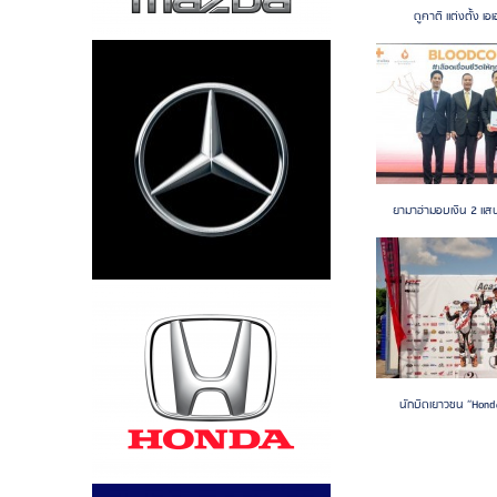
ดูคาติ แต่งตั้ง เอเ
ยามาฮ่ามอบเงิน 2 แส
นักบิดเยาวชน “Honda