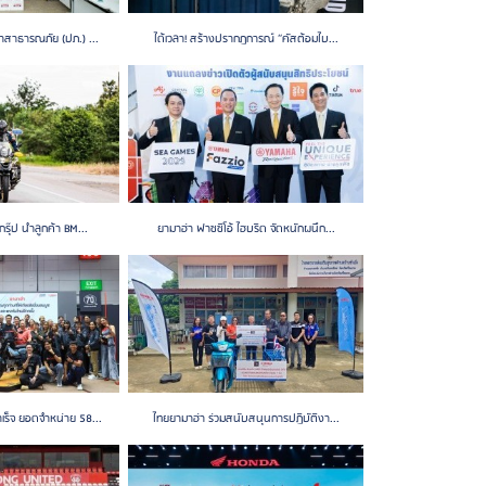
าสาธารณภัย (ปภ.) ...
ได้เวลา! สร้างปรากฏการณ์ “คัสต้อมไบ...
กรุ๊ป นำลูกค้า BM...
ยามาฮ่า ฟาซซิโอ้ ไฮบริด จัดหนักผนึก...
ร็จ ยอดจำหน่าย 58...
ไทยยามาฮ่า ร่วมสนับสนุนการปฏิบัติงา...