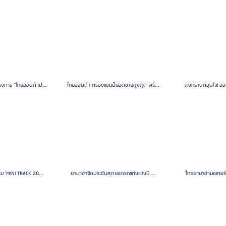
งการ “ไทยฮอนด้าป...
ไทยฮอนด้า ครองแชมป์ยอดขายสูงสุด พร้...
สงกรานต์อุ่นใจ! ฮอ
ม ‘MINI TRACK 20...
ยามาฮ่าจัดประชันสุดยอดรถแต่งแห่งปี ...
'ไทยยามาฮ่ามอเตอร์