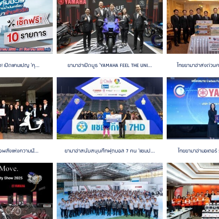
! เปิดแคมเปญ 'คุ...
ยามาฮ่าเปิดบูธ 'YAMAHA FEEL THE UNI...
ไทยยามาฮ่าส่งด่วนค
่อพลังแห่งความฝั...
ยามาฮ่าสนับสนุนศึกฟุตบอล 7 คน 'แชมป...
ไทยยามาฮ่ามอเตอร์ 