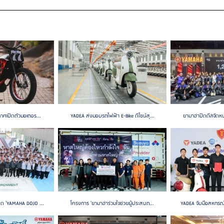
ws : 2025
กาศเปิดตัวมอเตอร...
YADEA ส่งมอบรถไฟฟ้า E-Bike ดีไซน์สุ...
ยามาฮ่าปิดดีลจัดหน
ิด 'YAMAHA DOJO ...
โครงการ 'ยามาฮ่าร่วมใจช่วยผู้ประสบภ...
YADEA จับมือสหกรณ์