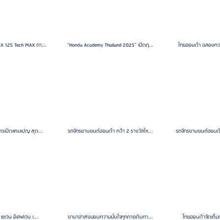
 125 Tech MAX กา...
“Honda Academy Thailand 2025” เปิดฤ...
ไทยฮอนด้า ฉลองความ
ตรเปิดแคมเปญ สุด...
รถจักรยานยนต์ฮอนด้า คว้า 2 รางวัลให...
รถจักรยานยนต์ฮอนด้
เว่น อีเลฟเว่น เ...
ยามาฮ่าส่งมอบความมั่นใจทุกการเดินทา...
ไทยฮอนด้าจัดเต็ม! 