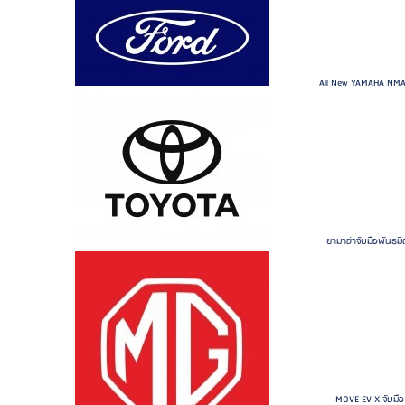
All New YAMAHA NMAX
ยามาฮ่าจับมือพันธมิ
MOVE EV X จับมือ เซ