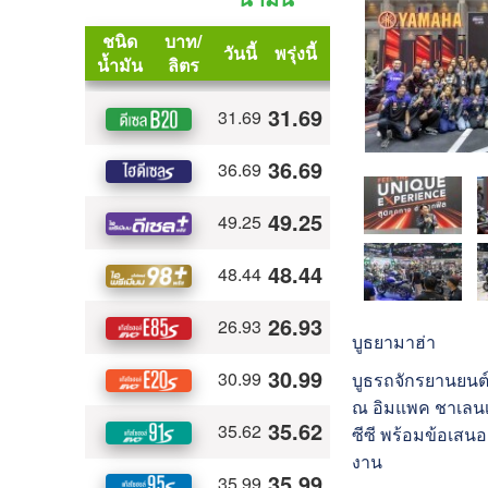
บูธยามาฮ่า
บูธรถจักรยานยนต์
ณ อิมแพค ชาเลนเจ
ซีซี พร้อมข้อเสน
งาน