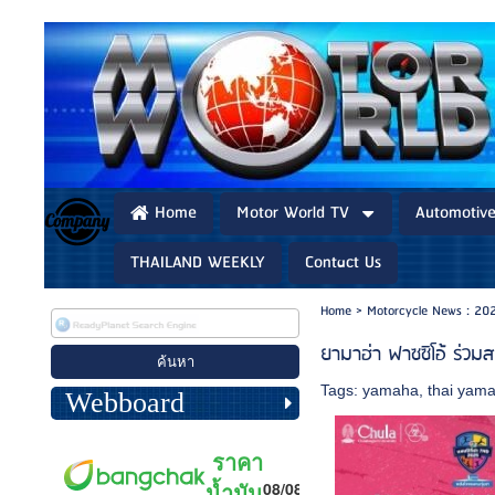
Home
Motor World TV
Automotiv
THAILAND WEEKLY
Contact Us
Home
>
Motorcycle News : 20
ยามาฮ่า ฟาซซิโอ้ ร่ว
Tags:
yamaha
,
thai yam
Webboard