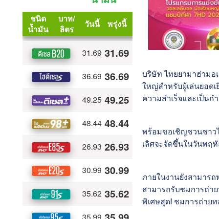
บริษัท ไทยยามาฮ่ามอเต
ใหญ่สำหรับผู้เล่นยอดเ
ความสำเร็จและเป็นกำล
พร้อมขอเชิญชวนชาวไท
เลิศจะจัดขึ้นในวันพฤห
ภายในงานยังสามารถพบก
สามารถรับชมการถ่ายท
พิเศษสุด! ชมการถ่ายท