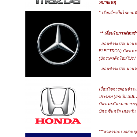
หมายเหตุ
*
เงื่อนไขเป็นไปตามที
**
เงื่อนไขการผ่อนชำ
- ผ่อนชำระ 0% นาน 6
ELECTRON) บัตรเครด
(บัตรเครดิตโฮมโปร / 
- ผ่อนชำระ
0% นาน 8 
เงื่อนไขการผ่อนชำระ
ประเภท (ยกเว้น BBL 
บัตรเครดิตธนาคารกรุง
บัตรเซ็นทรัล เดอะวัน 
**
*
สามารถตรวจสอบ
ศ