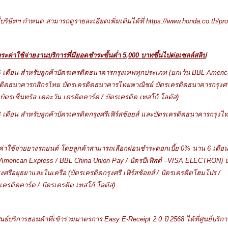
่บริษัทฯ กำหนด
สามารถดูรายละเอียดเพิ่มเติมได้ที่
https://www.honda.co.th/pr
ระค่าใช้จ่ายงานบริการที่
มียอดชำระขั้นต่ำ
5
,
000 บาทขึ้นไปต่อเซลล์สลิป
 เดือน
สำหรับลูกค้าบัตร
เครดิตธนาคารกรุงเทพทุกประเภท (ยกเว้น
BBL America
ิตธนาคารกสิกรไทย บัตรเครดิตธนาคารไทยพาณิชย์ บัตรเครดิตธนาคารกรุงศร
บัตรเซ็นทรัล เดอะวัน เครดิตคาร์ด / บัตรเครดิต เทสโก้ โลตัส)
เดือน สำหรับลูกค้าบัตรเครดิตกรุงศรีเฟิร์สช้อยส์ และบัตรเครดิตธนาคารกรุงไ
ค่าใช้จ่ายยางรถยนต์
โดยลูกค้าสามารถเลือกผ่อนชำระดอกเบี้ย
0% นาน 6 เดือน
American Express / BBL China Union Pay / บัตรบีเฟิสต์ –VISA ELECTRON
ศรีอยุธยาและในเครือ (บัตรเครดิตกรุงศรี เฟิร์สช้อยส์ / บัตรเครดิตโฮมโปร /
เครดิตคาร์ด / บัตรเครดิต เทสโก้ โลตัส)
ูนย์บริการฮอนด้าที่เข้าร่วมมาตรการ
Easy E-Receipt 2.0 ปี 2568 ได้ที่ศูนย์บริ