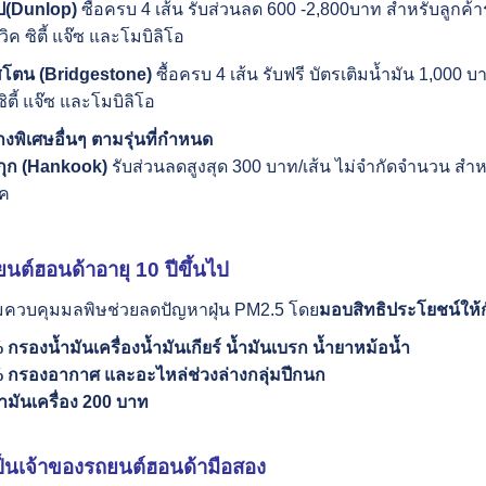
ป
(Dunlop)
ซื้อครบ 4 เส้น รับส่วนลด 600 -2,800บาท สำหรับลูกค้
ซีวิค ซิตี้ แจ๊ซ และโมบิลิโอ
สโตน (
Bridgestone)
ซื้อครบ 4 เส้น รับฟรี บัตรเติมน้ำมัน 1,000 บ
ิตี้ แจ๊ซ และโมบิลิโอ
งพิเศษอื่นๆ
ตามรุ่นที่กำหนด
กุก
(Hankook)
รับส่วนลดสูงสุด 300 บาท/เส้น ไม่จำกัดจำนวน สำห
ิค
ยนต์ฮอนด้าอายุ
10
ปีขึ้นไป
มควบคุมมลพิษช่วยลดปัญหาฝุ่น PM2.5 โดย
มอบสิทธิประโยชน์ให้
 กรองนํ้ามันเครื่อง
น้ำมันเกียร์ น้ำมันเบรก น้ำยาหม้อน้ำ
 กรองอากาศ
และ
อะไหล่ช่วงล่างกลุ่มปีกนก
ำมันเครื่อง
200
บาท
่เป็นเจ้าของรถยนต์ฮอนด้ามือสอง