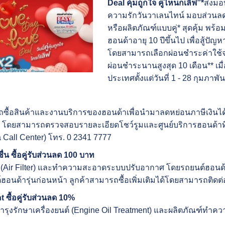
Deal
คุ้มถูกใจ คู่ไหนก็เลิฟ
”*
ส่งมอ
ความรักวันวาเลนไทน์ มอบส่วนลดพ
หรือผลิตภัณฑ์แบบคู่* สุดคุ้ม พร
ฮอนด้าอายุ 10 ปีขึ้นไป เพื่อสู้ปัญ
โดยสามารถเลือกผ่อนชำระค่าใช้จ
ผ่อนชำระนานสูงสุด 10 เดือน** เมื่
ประเทศตั้งแต่วันที่ 1 - 28 กุมภาพั
มารถซื้อสินค้าและงานบริการของฮอนด้าเพื่อนำมาลดหย่อนภาษีเง
ท โดยสามารถตรวจสอบรายละเอียดโชว์รูมและศูนย์บริการฮอนด้าที่เข
a Call Center) โทร. 0 2341 7777
่น ซื้อคู่รับส่วนลด
100 บาท
ุ่น (Air Filter) และทำความสะอาดระบบปรับอากาศ โดยรถยนต์ฮอนด้ารุ่น
นด้ารุ่นก่อนหน้า ลูกค้าสามารถซื้อเพิ่มเติมได้โดยสามารถติดต่อท
 ซื้อคู่รับส่วนลด 10%
์บำรุงรักษาเครื่องยนต์ (Engine Oil Treatment) และผลิตภัณฑ์ทำค