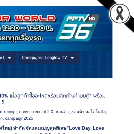
rt
Cheepajorn Longlow TV
ื่อลูกค้าซื้ออะไหล่หรือผลิตภัณฑ์แบบคู่* พร้อม
.5
e-receipt
,
easy e-receipt 2 0
,
ฮอนด้า
,
ฮอนด้า ออโตโมบิล
,
gn
,
campaign2025
ทศไทย) จำกัด
จัด
แคมเปญสุดพิเศษ
“Love Day, Love