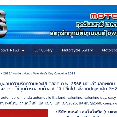
otive News
Car Gallery
Motorcycle Gallery
Motorspo
>
2025/ Honda : Honda Valentine's Day Campaign 2025
มอบความรักความห่วงใย ตลอด ก.พ. 2568 มอบส่วนลดพิเศษ 10% เม
อากาศให้ลูกค้ารถฮอนด้าอายุ 10 ปีขึ้นไป เพื่อลดปัญหาฝุ่น PM2
 automobile
,
honda automobile thailand
,
valentine
,
valentine day
,
easy 
ประเทศไทย
,
วาเลนไทน์
,
แคมเปญ
,
แคมเปญ2025
,
แคมเปญ2568
,
campai
บริษัท ฮอนด้า ออโตโมบิล (ประเ