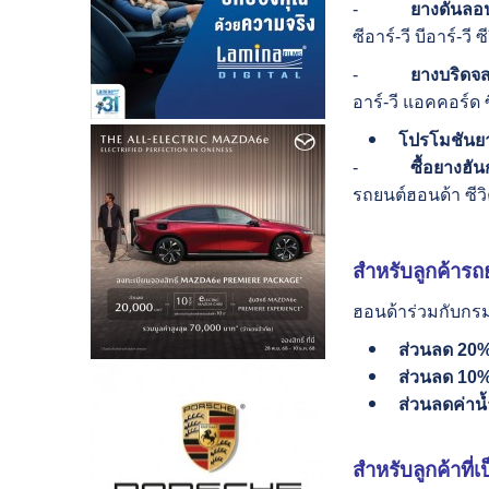
-
ยาง
ดันลอ
ซีอาร์-วี บีอาร์-วี 
-
ยางบริดจ
อาร์-วี แอคคอร์ด ซ
โปรโมชันยา
-
ซื้อยางฮัน
รถยนต์ฮอนด้า ซีว
สำหรับลูกค้า
รถ
ฮอนด้าร่วมกับกร
ส่วนลด
20
%
ส่วนลด
10
%
ส่วนลดค่าน้
สำหรับลูกค้าที