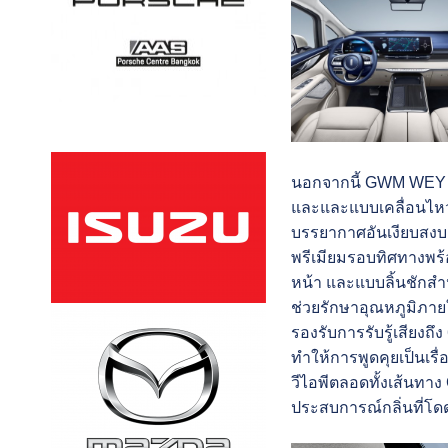
นอกจากนี้ GWM WEY 8
และและแบบเคลื่อนไหว 
บรรยากาศอันเงียบสงบ
พรีเมียมรอบทิศทางพร้
หน้า และแบบลิ้นชักสำห
ช่วยรักษาอุณหภูมิภายใ
รองรับการรับรู้เสียงถึ
ง
ทำให้การพูดคุยเป็นเรื่อ
วีไอพี
ตลอดทั้งเส้นทาง
ประสบการณ์
กลิ่นที่