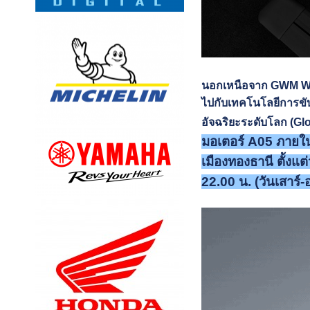
นอกเหนือจาก GWM WE
ไปกั
บเทคโนโลยีการขับข
อัจฉริยะระดับโลก (G
มอเตอร์ A05 ภายใน
เมืองทองธานี ตั้งแ
22.00 น. (วันเสาร์