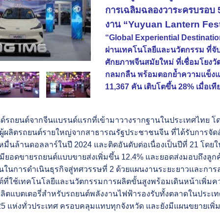
การเฉลิมฉลองวาระครบรอบ 50
งาน “Yuyuan Lantern Fes
“Global Experiential Destinat
ผ่านเทคโนโลยีและนวัตกรรม ที่จั
ศักยภาพจีนสมัยใหม่ ที่เชื่อมโ
กลมกลืน พร้อมตอกย้ำความแข็งแ
11,367 คัน เติบโตขึ้น 28% เมื่อเท
บรนด์รถยนต์จากจีนแบรนด์แรกที่เข้ามาวางรากฐานในประเทศไทย โ
ผู้ผลิตรถยนต์รายใหญ่จากสาธารณรัฐประชาชนจีน ที่ได้รับการจัดอัน
มื่นล้านดอลลาร์ในปี 2024 และติดอันดับต่อเนื่องเป็นปีที่ 21 โด
มียอดขายรถยนต์แบบขายส่งเพิ่มขึ้น 12.4% และยอดส่งมอบถึงลูกค้า
ั่นในการดำเนินธุรกิจสู่ทศวรรษที่ 2 ด้วยแผนงานระยะยาวและการล
ที่ใช้เทคโนโลยีและนวัตกรรมการผลิตขั้นสูงพร้อมเดินหน้าเพิ่มควา
ผลิตแบตเตอรี่สำหรับรถยนต์พลังงานไฟฟ้ารองรับทั้งตลาดในประเท
25 แห่งทั่วประเทศ ครอบคลุมแทบทุกจังหวัด และยังมีแผนขยายเพิ่มอ