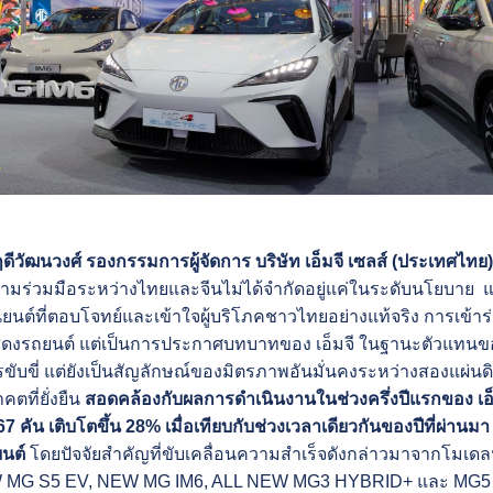
ศฤดีวัฒนวงศ์ รองกรรมการผู้จัดการ บริษัท เอ็มจี เซลส์ (ประเทศไทย
ความร่วมมือระหว่างไทยและจีนไม่ได้จำกัดอยู่แค่ในระดับนโยบาย 
ต์ที่ตอบโจทย์และเข้าใจผู้บริโภคชาวไทยอย่างแท้จริง การเข้าร่วม
สดงรถยนต์ แต่เป็นการประกาศบทบาทของ เอ็มจี ในฐานะตัวแทนของ
รขับขี่ แต่ยังเป็นสัญลักษณ์ของมิตรภาพอันมั่นคงระหว่างสองแผ่น
คตที่ยั่งยืน
สอดคล้องกับผลการดำเนินงานในช่วงครึ่งปีแรกของ เอ็
7 คัน เติบโตขึ้น 28% เมื่อเทียบกับช่วงเวลาเดียวกันของปีที่ผ่านม
นต์
โดยปัจจัยสำคัญที่ขับเคลื่อนความสำเร็จดังกล่าวมาจากโมเดลหล
MG S5 EV, NEW MG IM6, ALL NEW MG3 HYBRID+ และ MG5 PRO