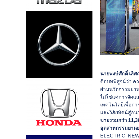
นายพงษ์ศักดิ์ เลิ
คือบทพิสูจน์ว่า 
ผ่านนวัตกรรมยานยน
ไม่ใช่แค่การจัดแ
เทคโนโลยีเพื่อกา
และวิสัยทัศน์สู่อนา
ขายรวมกว่า
11,36
อุตสาหกรรมยานย
ELECTRIC, NEW 