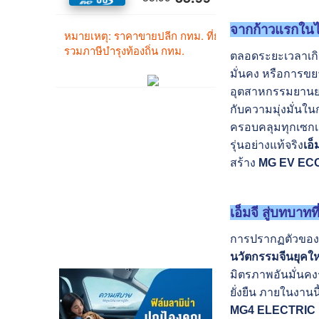
จากก้าวแรกในไ
ตลอดระยะเวลาเกิ
มั่นคง หรือการขยา
อุตสาหกรรมยานยนต
กับความมุ่งมั่นใ
ครอบคลุมทุกเซกเม
รุ่นอย่างแท้จริง
เอ็
สร้าง
MG EV EC
เอ็มจี สู่บทบาท
การปรากฏตัวของ เ
นวัตกรรมจีนยุคให
มิตรภาพอันมั่นคงร
ยั่งยืน ภายในงานน
MG4 ELECTRIC