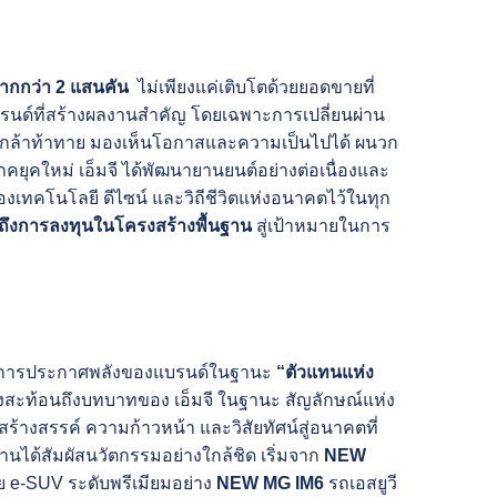
ากกว่า 2 แสนคัน
ไม่เพียงแค่เติบโตด้วยยอดขายที่
นแบรนด์ที่สร้างผลงานสำคัญ โดยเฉพาะการเปลี่ยนผ่าน
ที่กล้าท้าทาย มองเห็นโอกาสและความเป็นไปได้ ผนวก
คยุคใหม่ เอ็มจี ได้พัฒนายานยนต์อย่างต่อเนื่องและ
เทคโนโลยี ดีไซน์ และวิถีชีวิตแห่งอนาคตไว้ในทุก
รวมถึงการลงทุนในโครงสร้างพื้นฐาน
สู่เป้าหมายในการ
สมือนการประกาศพลังของแบรนด์ในฐานะ
“ตัวแทนแห่ง
ต่ยังสะท้อนถึงบทบาทของ เอ็มจี ในฐานะ สัญลักษณ์แห่ง
ร้างสรรค์ ความก้าวหน้า และวิสัยทัศน์สู่อนาคตที่
มงานได้สัมผัสนวัตกรรมอย่างใกล้ชิด เริ่มจาก
NEW
วย e-SUV ระดับพรีเมียมอย่าง
NEW MG IM6
รถเอสยูวี