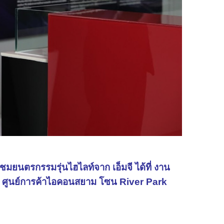
มยนตรกรรมรุ่นไฮไลท์จาก เอ็มจี ได้ที่ งาน
ที่ ศูนย์การค้าไอคอนสยาม โซน River Park