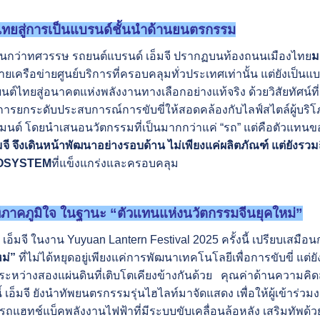
ทยสู่การเป็นแบรนด์ชั้นนำด้านยนตรกรรม
นกว่าทศวรรษ รถยนต์แบรนด์ เอ็มจี ปรากฏบนท้องถนนเมืองไทย
ม
ยเครือข่ายศูนย์บริการที่ครอบคลุมทั่วประเทศเท่านั้น แต่ยังเป็
์ไทยสู่อนาคตแห่งพลังงานทางเลือกอย่างแท้จริง ด้วยวิสัยทัศน์
นการยกระดับประสบการณ์การขับขี่ให้สอดคล้องกับไลฟ์สไตล์ผู้บริโภ
นต์ โดยนำเสนอนวัตกรรมที่เป็นมากกว่าแค่ “รถ” แต่คือตัวแทนของ
มจี จึงเดินหน้าพัฒนาอย่างรอบด้าน ไม่เพียงแค่ผลิตภัณฑ์ แต่ยัง
OSYSTEM
ที่แข็งแกร่งและครอบคลุม
ที่ภาคภูมิใจ ในฐานะ
“ตัวแทนแห่งนวัตกรรมจีนยุคใหม่”
อ็มจี ในงาน Yuyuan Lantern Festival 2025 ครั้งนี้ เปรียบเ
ม่”
ที่ไม่ได้หยุดอยู่เพียงแค่การพัฒนาเทคโนโลยีเพื่อการขับขี่ แ
ะหว่างสองแผ่นดินที่เติบโตเคียงข้างกันด้วย คุณค่าด้านความคิดส
ี้ เอ็มจี ยังนำทัพยนตรกรรมรุ่นไฮไลท์มาจัดแสดง เพื่อให้ผู้เข้าร่ว
รถแฮทช์แบ็คพลังงานไฟฟ้าที่มีระบบขับเคลื่อนล้อหลัง เสริมทัพด้