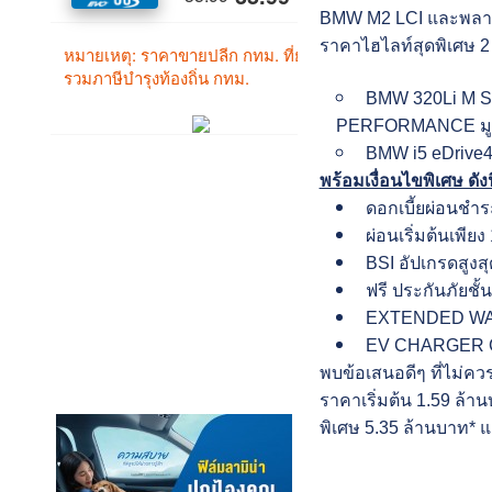
BMW M2 LCI และพลาดไ
ราคาไฮไลท์สุดพิเศษ 2 
BMW 320Li M Spo
PERFORMANCE มูลค
BMW i5 eDrive40 
พร้อมเงื่อนไขพิเศษ ดังน
ดอกเบี้ยผ่อนชำร
ผ่อนเริ่มต้นเพีย
BSI อัปเกรดสูงสุ
ฟรี ประกันภัยชั้น
EXTENDED WARR
EV CHARGER CR
พบข้อเสนอดีๆ ที่ไม่คว
ราคาเริ่มต้น 1.59 ล้
พิเศษ 5.35 ล้านบาท* 