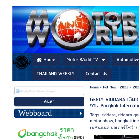
Home
Motor World TV
Automotiv
THAILAND WEEKLY
Contact Us
Home
>
Hot New : 2025
>
202
GEELY RIDDARA เดินหน
งาน Bangkok Internat
Webboard
Tags:
riddara
,
riddara ge
motor show
,
bangkok int
เนชั่นแนล มอเตอร์โชว์
,
บ