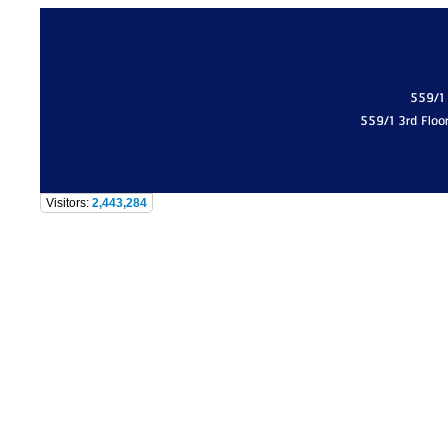
559/1
559/1 3rd Floo
Visitors:
2,443,284