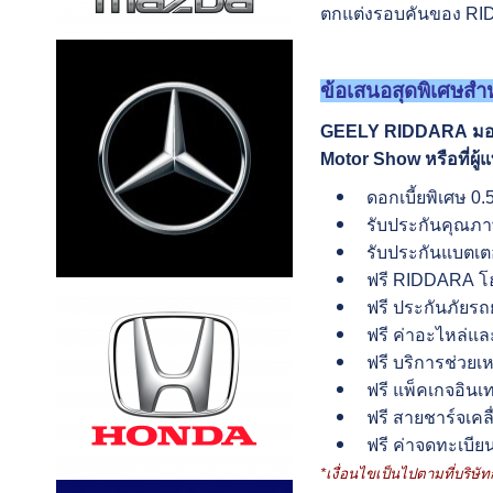
ตกแต่งรอบคันของ RI
ข้อเสนอสุดพิเศษสำห
GEELY RIDDARA มอบข
Motor Show หรือที่ผู
ดอกเบี้ยพิเศษ 0.
​รับประกันคุณภา
รับประกันแบตเตอร
ฟรี RIDDARA โฮม
ฟรี ประกันภัยรถย
ฟรี ค่าอะไหล่และ
ฟรี บริการช่วยเห
ฟรี แพ็คเกจอินเ
ฟรี สายชาร์จเคลื่
ฟรี ค่าจดทะเบีย
*เงื่อนไขเป็นไปตามที่บริษ