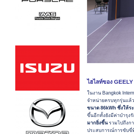
ไฮไลท์ของ
GEELY 
ในงาน Bangkok Inter
จำหน่ายครบทุกรุ่นแล
ขนาด 86kWh ซึ่งให้ระย
ขึ้นอีกทั้งยังมีค่าบำร
มากยิ่งขึ้น
รวมไปถึงก
ประสบการณ์การขับขี่ท