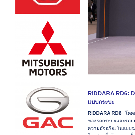
RIDDARA RD6: Dri
แบบกระบะ
RIDDARA RD6
โดดเด่
ของรถกระบะและรถยนต
ความอัจฉริยะในแบบฉบั