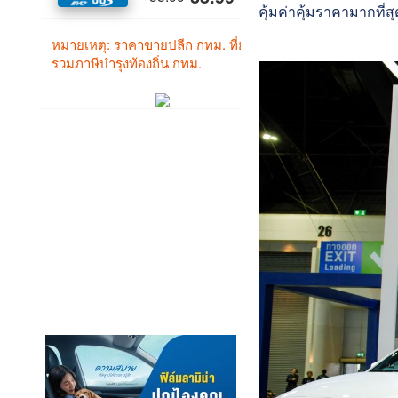
คุ้มค่าคุ้มราคามากที่ส