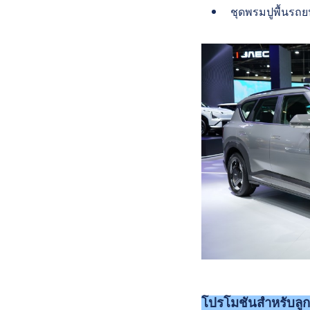
ชุดพรมปูพื้นรถยน
โปรโมชันสำหรับลูก