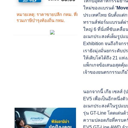
ให้กับอุตสาหกรรมยานย
ใหม่ของแบรนด์
'Move
ประเทศไทย นับตั้งแต่กา
ทรานส์ฟอร์มแบรนด์ผ่า
ใหญ่ 6 ที่นั่งที่ขับเ
อเนกประสงค์เต็มรูปแบบ
Exhibition จนถึงกิจก
เรายังมุ่งมั่นยกระดั
ให้เติบโตได้ถึง 21 แห
แพ็กเกจข้อเสนอสุดคุ้ม
เจ้าของยนตรกรรมเกียได
นอกจากนี้ เกีย เซลส์ (
EV5 เพื่อเป็นอีกหนึ่งต
อเนกประสงค์ในรูปแบบร
รุ่น GT-Line โดดเด่น
ความปลอดภัยที่ครบครั
EV5 GT-Line AWD จำหน