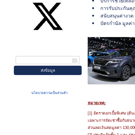
บริการช่วยเหลือฉ
การรับประกันคุณ
สนับสนุนค่างวด
บัตรกำนัล มูลค่า
สมัครรับข่าวสาร
กรอกอีเมล
เมื่อท่านส่งข้อมูลผ่านฟอร์ม จะถือว่าท่าน
ยอมรับใน
นโยบายความเป็นส่วนตัว
ของเรา
หมายเหตุ:
[1] อัตราดอกเบี้ยพิเศษ (ต
เฉพาะการจัดเช่าซื้อกับธนาค
ส่วนลดเงินสดมูลค่า 130,00
[2] ประกันภัยชั้น 1 และ ประ