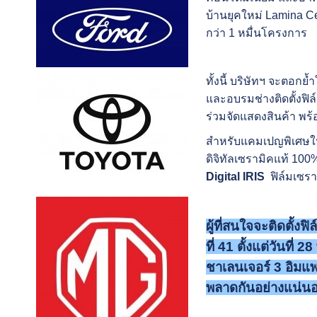
บ้านยุ
คใหม่
Lamina Ce
กว่า
1
หมื่นโครงการ
ทั้งนี้ บริษัทฯ จะตอกย
และอบรมช่างติดตั้
งฟิ
ร่วมจัดแสดงสิ
นค้า พร
สำหรับแคมเปญพิเศษในง
ดิจิทัลเซรามิคแท้
100
Digital IRIS
ฟิล์มเซรา
ผู้ที่สนใจจะติดตั้งฟิล์
ที่
41
ตั้งแต่วันที่
28
ชาเลนเจอร์
3
อิมแพ
พลาดกันอย่างแน่น