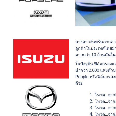
นางสาวจันทร์นภากล่าวว่
ลูกค้
าในประเทศไทยมาย
มากกว่า
10
ล้านคันในป
ในปัจจุบัน ฟิล์มกรองแส
นำกว่า
2,000
แห่งทั่วป
People
หรือฟิล์มกรองแ
ด้วย
โหวต...จาก
โหวต...จากลู
โหวต...จาก
โหวต...จากอ