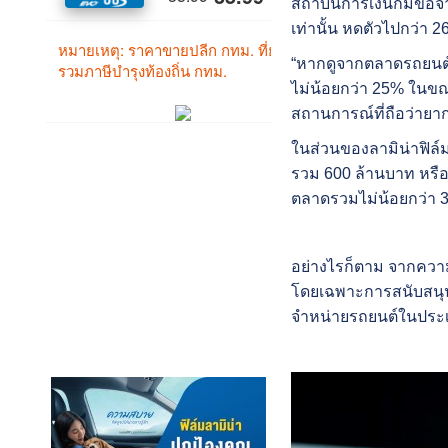
สถาบั
นการเงินก็มีข้อ
เท่านั้น หดตัวไปกว่า
2
“
หากดูจากตลาดรถยนต์
ไม่น้อยกว่า
25%
ในขณะ
สถานการณ์ที่ถือว่
ายาก
ในส่วนของลามิน่าฟิล์มน
รวม
600
ล้านบาท หรื
ตลาดรวมไม่น้อยกว่า
อย่างไรก็ตาม จากควา
โดยเฉพาะการสนับสนุ
จำหน่ายรถยนต์ใน
ประเ