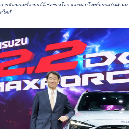
นการพัฒนาเครื่องยนต์ดีเซลของโลก และตอบโจทย์ครบครันด้านควา
์สไตล์”