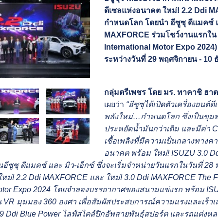
ดีเซลแห่งอนาคต ใหม่! 2.2 Dd
กำหนดโลก โดยนำ อีซูซุ ดีแมคซ์ แล
MAXFORCE ร่วมโชว์งานแรกใน “มห
International Motor Expo 2024
ระหว่างวันที่ 29 พฤศจิกายน - 10
กลุ่มตรีเพชร โดย มร. ทาคาชิ ฮาตะ
เผยว่า
“อีซูซุได้เปิดตัวเครื่องย
พลังใหม่…กำหนดโลก ซึ่งเป็นขุมพลั
ประหยัดน้ำมันกว่าเดิม และมีค่า 
เชื้อเพลิงที่มีความเป็นกลางทางค
อนาคต พร้อม ใหม่! ISUZU 3.0 
นอีซูซุ ดีแมคซ์ และ มิว-เอ็กซ์ ซึ่งจะเริ่มจำหน่ายวันแรกในวันที่ 
 ใหม่! 2.2 Ddi MAXFORCE และ ใหม่! 3.0 Ddi MAXFORCE The
Motor Expo 2024 โดยจำลองบรรยากาศของสนามแข่งรถ พร้อม 
R มุมมอง 360 องศา เพื่อสัมผัสประสบการณ์ความแรงและเร็วเสมื
ี่ส์ 1.9 Ddi Blue Power ไลฟ์สไตล์ปิกอัพสายพันธุ์สปอร์ต และรถแต่ง