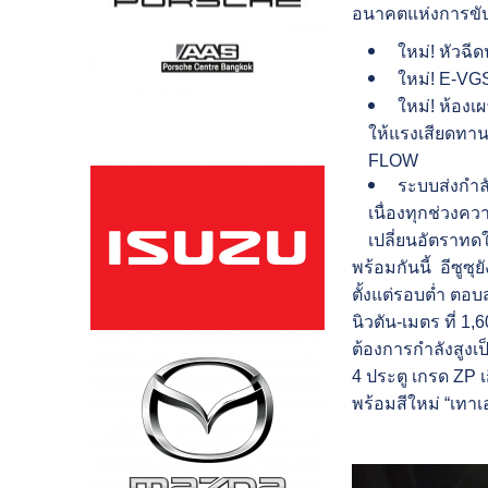
อนาคตแห่งการขับเ
ใหม่! หัวฉี
ใหม่! E-VG
ใหม่! ห้อง
ให้แรงเสียดทาน
FLOW
ระบบส่งกำลั
เนื่องทุกช่วงคว
เปลี่ยนอัตราท
พร้อมกันนี้ อีซูซุย
ตั้งแต่รอบต่ำ ตอบ
นิวตัน-เมตร ที่ 
ต้องการกำลังสูงเป็
4 ประตู เกรด ZP เ
พร้อมสีใหม่ “เทาเ