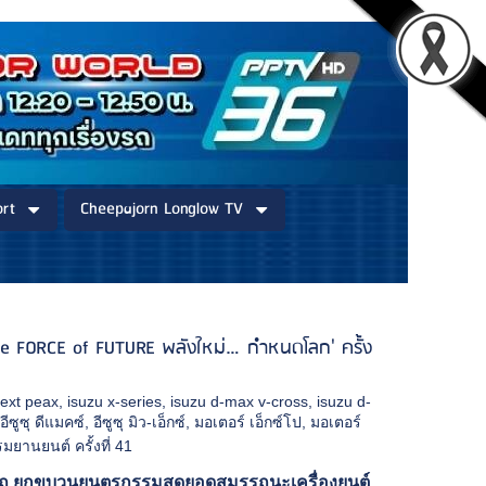
rt
Cheepajorn Longlow TV
he FORCE of FUTURE พลังใหม่…กำหนดโลก' ครั้ง
next peax
,
isuzu x-series
,
isuzu d-max v-cross
,
isuzu d-
,
อีซูซุ ดีแมคซ์
,
อีซูซุ มิว-เอ็กซ์
,
มอเตอร์ เอ็กซ์โป
,
มอเตอร์
ยานยนต์ ครั้งที่ 41
รถ ยกขบวนยนตรกรรมสุดยอดสมรรถนะเครื่องยนต์