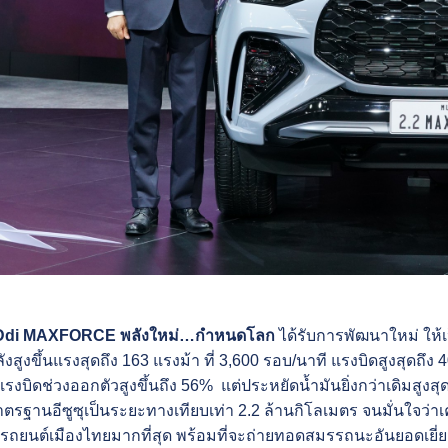
2 Ddi MAXFORCE พลังใหม่…กำหนดโลก
ได้รับการพัฒนาใหม่ ให้
ลังสูงขึ้นแรงสุดถึง 163 แรงม้า ที่ 3,600 รอบ/นาที แรงบิดสูงสุดถึง
ับแรงบิดช่วงออกตัวสูงขึ้นถึง 56% แต่ประหยัดน้ำมันยิ่งกว่าเดิมสูง
านอีซูซุเป็นระยะทางเทียบเท่า 2.2 ล้านกิโลเมตร จนมั่นใจว่าเ
ยนต์เมืองไทยมากที่สุด พร้อมที่จะถ่ายทอดสมรรถนะอันยอดเยี่ยม