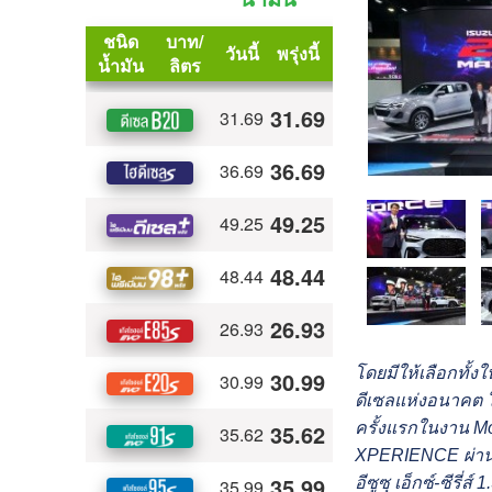
โดยมีให้เลือกทั้งใ
ดีเซลแห่งอนาคต
ครั้งแรกในงาน 
XPERIENCE ผ่าน V
อีซูซุ เอ็กซ์-ซีร