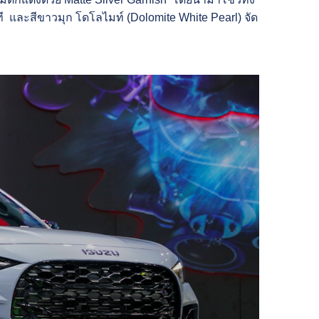
ที และสีขาวมุก โดโลไมท์ (Dolomite White Pearl) จัด