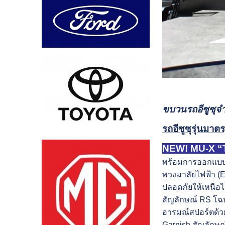
ขบวนรถอีซูซุ
รถอีซูซุรุ่นมา
NEW! MU-X “T
พร้อมการออกแบบท
พวงมาลัยไฟฟ้า (E
ปลอดภัยให้เหนือไป
สัญลักษณ์ RS โฉบ
อารมณ์สปอร์ตด้วย
Garnish สัญลักษณ