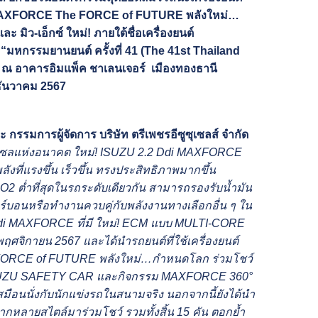
i MAXFORCE The FORCE of FUTURE พลังใหม่…
ะ มิว-เอ็กซ์ ใหม่! ภายใต้ชื่อเครื่องยนต์
กรรมยานยนต์ ครั้งที่ 41 (The 41st Thailand
) ณ อาคารอิมแพ็ค ชาเลนเจอร์ เมืองทองธานี
 ธันวาคม 2567
 กรรมการผู้จัดการ บริษัท ตรีเพชรอีซูซุเซลส์ จำกัด
นต์ดีเซลแห่งอนาคต ใหม่! ISUZU 2.2 Ddi MAXFORCE
งที่แรงขึ้น เร็วขึ้น ทรงประสิทธิภาพมากขึ้น
CO2 ต่ำที่สุดในรถระดับเดียวกัน สามารถรองรับน้ำมัน
าร์บอนหรือทำงานควบคู่กับพลังงานทางเลือกอื่น ๆ ใน
Ddi MAXFORCE ที่มี ใหม่! ECM แบบ MULTI-CORE
28 พฤศจิกายน 2567 และได้นำรถยนต์ที่ใช้เครื่องยนต์
 FORCE of FUTURE พลังใหม่…กำหนดโลก ร่วมโชว์
ISUZU SAFETY CAR และกิจกรรม MAXFORCE 360°
อนนั่งกับนักแข่งรถในสนามจริง นอกจากนี้ยังได้นำ
หลากหลายสไตล์มาร่วมโชว์ รวมทั้งสิ้น 15 คัน ตอกย้ำ