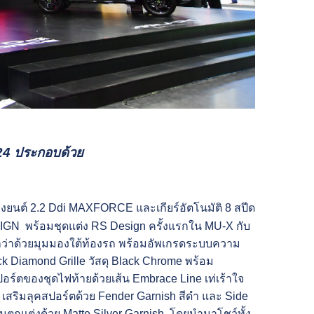
24 ประกอบด้วย
่องยนต์ 2.2 Ddi MAXFORCE และเกียร์อัตโนมัติ 8 สปีด
N พร้อมชุดแต่ง RS Design ครั้งแรกใน MU-X กับ
อกว่าด้วยมุมมองใต้ท้องรถ พร้อมอัพเกรดระบบความ
ck Diamond Grille วัสดุ Black Chrome พร้อม
ร์ตของชุดไฟท้ายด้วยเส้น Embrace Line เท่เร้าใจ
เสริมลุคสปอร์ตด้วย Fender Garnish สีดำ และ Side
ตกแต่งด้วย Matte Silver Garnish โดยนำมาโชว์ทั้ง