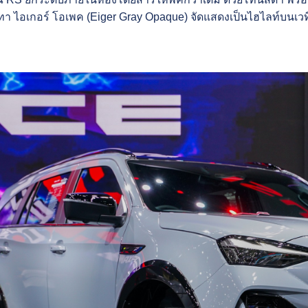
 สีเทา ไอเกอร์ โอเพค (Eiger Gray Opaque) จัดแสดงเป็นไฮไลท์บนเว