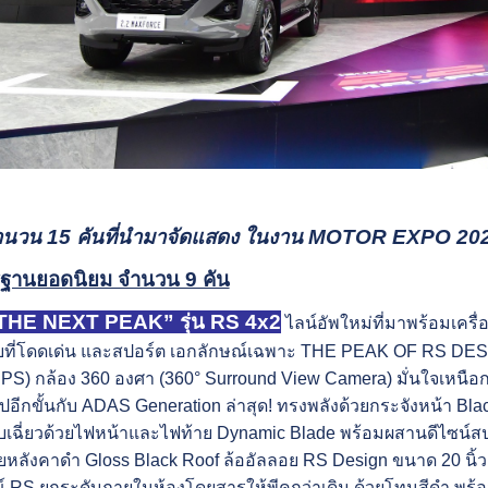
จำนวน 15 คันที่นำมาจัดแสดง ในงาน MOTOR EXPO 20
ตรฐานยอดนิยม จำนวน 9 คัน
HE NEXT PEAK” รุ่น RS 4x2
ไลน์อัพใหม่ที่มาพร้อมเครื
ี่โดดเด่น และสปอร์ต เอกลักษณ์เฉพาะ THE PEAK OF RS DESIG
PS) กล้อง 360 องศา (360° Surround View Camera) มั่นใจเหนื
อีกขั้นกับ ADAS Generation ล่าสุด! ทรงพลังด้วยกระจังหน้า Bla
เฉี่ยวด้วยไฟหน้าและไฟท้าย Dynamic Blade พร้อมผสานดีไซน์สปอ
หลังคาดำ Gloss Black Roof ล้ออัลลอย RS Design ขนาด 20 นิ้ว 
์ RS ยกระดับภายในห้องโดยสารให้พีคกว่าเดิม ด้วยโทนสีดำ พร้อม