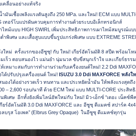
คลื่อนอย่างแท้จริง
ดน้ำมันเชื้อเพลิงแรงดันสูงถึง 250 MPa. และใหม่! ECM แบบ MUL
S เทอร์โบแปรผันควบคุมการทำงานด้วยระบบอิเล็กทรอนิกส์
เผาไหม้แบบ HIGH SWIRL เพิ่มประสิทธิภาพการเผาไหม้สมบูรณ์แบ
ต่ำพิเศษ และเสื้อสูบแบบขึ้นรูปแกร่งพิเศษ แบบ EXTREME STRE
งใหม่ ครั้งแรกของอีซูซุ! กับ ใหม่! เกียร์อัตโนมัติ 8 สปีด พร้อ
ามเร็ว ตอบสนองไว แม่นยำ นุ่มนวล ขับขี่สนุกเร้าใจ และเกียร์ธรรม
ดให้เหมาะสมกับการทำงานร่วมกับเครื่องยนต์ใหม่! 2.2 Ddi MA
ังได้ปรับปรุงเครื่องยนต์ ใหม่!
ISUZU 3.0 Ddi MAXFORCE พลังใ
สนองได้อย่างรวดเร็ว ทนทาน และประหยัดน้ำมัน ให้พลังแรงสุดถึง 1
1,600 – 2,600 รอบ/นาที ด้วย ECM ใหม่ แบบ MULTI-CORE ประสิทธิภ
นพิเศษ อีกทั้งยังเพิ่มไลน์อัพใหม่กับ ใหม่! มิว-เอ็กซ์ “เดอะ เน็คซ์
กียร์อัตโนมัติ 3.0 Ddi MAXFORCE และ อีซูซุ ดีแมคซ์ สปาร์ค 4x
อลบรุส โอเพค” (Elbrus Grey Opaque) ในอีซูซุ ดีแมคซ์ทุกรุ่น