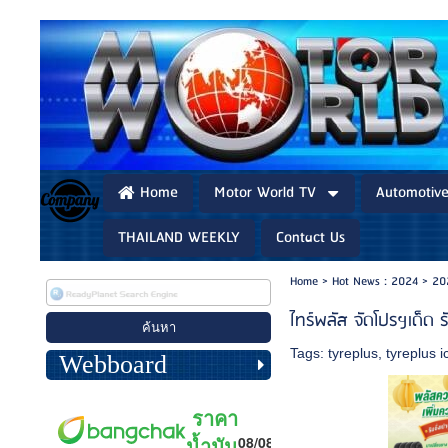
Home
Motor World TV
Automotiv
THAILAND WEEKLY
Contact Us
Home
>
Hot News : 2024
>
20
ไทร์พลัส จัดโปรฯเด็ด 
Tags:
tyreplus
,
tyreplus i
Webboard