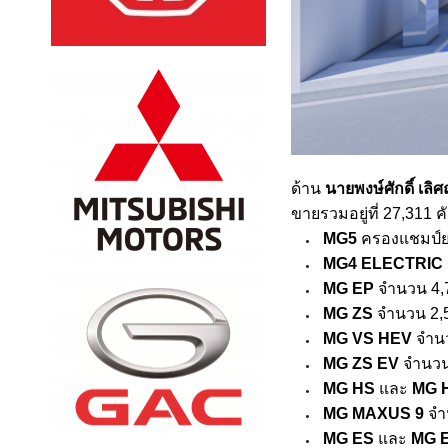
ด้าน
นายพงษ์ศักดิ์ เลิ
ขายรวมอยู่ที่
27,311
ค
MG5
ครองแชมป์ย
MG4 ELECTRIC
MG EP
จำนวน
4
MG ZS
จำนวน
2,
MG VS HEV
จำน
MG ZS EV
จำนว
MG HS
และ
MG 
MG MAXUS 9
จ
MG ES
และ
MG 