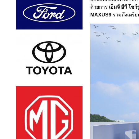
ด้วยการ
เอ็มจี อีวี โ
MAXUS9
รวมถึงเตรี