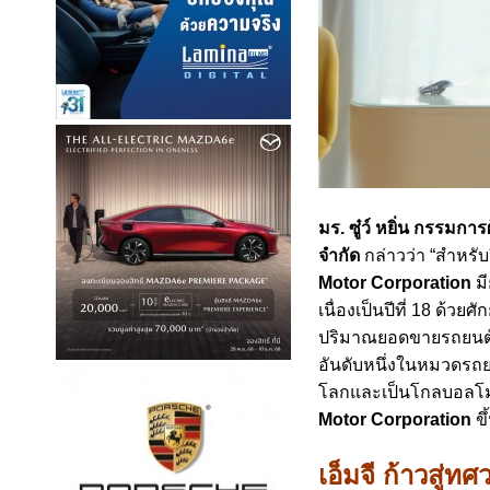
มร. ซู๋ว์ หยิ่น
กรรมการผู
จำกัด
กล่าวว่า
“
สำหรับ
Motor Corporation
ม
เนื่องเป็นปีที่
18
ด้วยศั
ปริมาณยอดขายรถยนต
อันดับหนึ่งในหมวดรถย
โลกและเป็นโกลบอลโม
Motor Corporation
ข
เอ็มจี ก้าวสู่ทศ