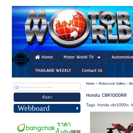
Home
Motor World TV
Automotiv
THAILAND WEEKLY
Contact Us
Home
>
Motorcycle Gallery : B
Honda CBR1000RR
Tags:
honda cbr1000rr
,
Webboard