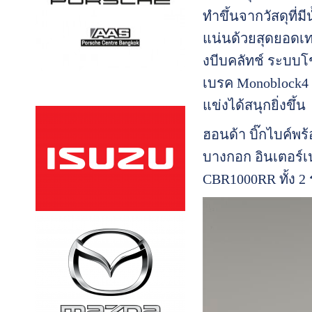
ทำขึ้นจากวัสดุที่ม
แน่นด้วยสุดยอดเทค
งบีบคลัทช์ ระบบโช
เบรค Monoblock4 P
แข่งได้สนุกยิ่งขึ้น
ฮอนด้า บิ๊กไบค์พ
บางกอก อินเตอร์เน
CBR1000RR ทั้ง 2 รุ