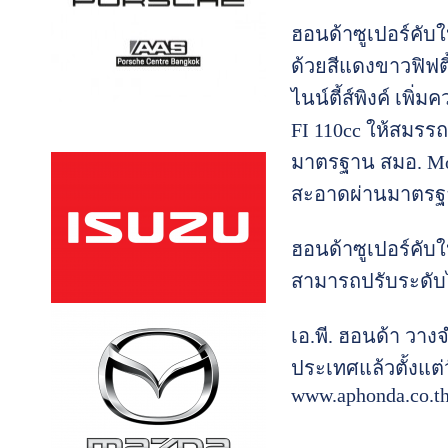
ฮอนด้าซูเปอร์คับ
ด้วยสีแดงขาวฟิฟตี้
ไนน์ตี้ส์พิงค์ เพ
FI 110cc ให้สมรร
มาตรฐาน สมอ. Mode
สะอาดผ่านมาตรฐา
ฮอนด้าซูเปอร์คับ
สามารถปรับระดับได
เอ.พี. ฮอนด้า วาง
ประเทศแล้วตั้งแต่
www.aphonda.co.t