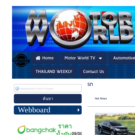
Home
Motor World TV
Automotiv
THAILAND WEEKLY
Contact Us
รถ
Hot News
Webboard