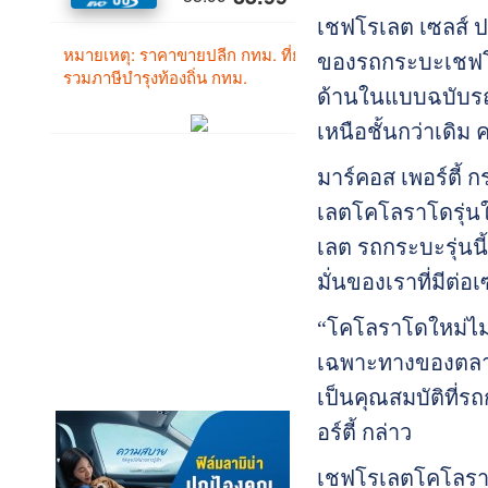
เชฟโรเลต เซลส์ 
ของรถกระบะเชฟโรเ
ด้านในแบบฉบับร
เหนือชั้นกว่าเดิม
มาร์คอส เพอร์ตี้ 
เลตโคโลราโดรุ่นใ
เลต รถกระบะรุ่นนี
มั่นของเราที่มีต
“โคโลราโดใหม่ไม่
เฉพาะทางของตลาด
เป็นคุณสมบัติที่
อร์ตี้ กล่าว
เชฟโรเลตโคโลราโด