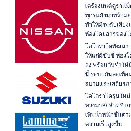
เครื่องยนต์ดูราแม็
ทุกรุ่นยังมาพร้อม
ทำให้มีระดับเสี
ห้องโดยสารของโคโ
โคโลราโดพัฒนาบนร
ให้แก่ผู้ขับขี่ 
ลง พร้อมกับทำให้ม
นี้ ระบบกันสะเทือ
สบายและเสถียรภาพ
โคโลราโดรุ่นใหม่
พวงมาลัยสำหรับกา
เพิ่มน้ำหนักขึ้นตา
ความเร็วสูงขึ้น