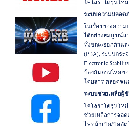
โคโลราโดรุ่นใหม่
ระบบความปลอดภัย
ในเรื่องของความป
ได้อย่างสมบูรณ์แ
ทั้งขณะออกตัวและใ
(PBA), ระบบกระจา
Electronic Stabi
ป้องกันการไหลของรถ
โดยสาร ตลอดจนถุงล
ระบบช่วยเหลือผู้ขับ
โคโลราโดรุ่นใหม่
ช่วยเหลือการจอด
ไฟหน้าเปิด/ปิดอั