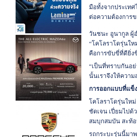
มือทั้งจากประเทศไ
ต่อความต้องการขอ
วันชนะ อูนากูล ผู
“โคโลราโดรุ่นใหม
คือการขับขี่ที่ดียิ
“เป็นที่ทราบกันอ
นั้นเราจึงให้ควา
การออกแบบที่แข็
โคโลราโดรุ่นใหม
ชัดเจน เปี่ยมไปด้
สมบุกสมบัน สะท้อ
รถกระบะรุ่นนี้ม