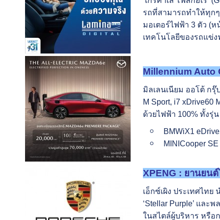
‘เกรคาเล่ โฟลกอเร’ (Gr
รถที่สามารถทำให้ทุกๆ 
มอเตอร์ไฟฟ้า 3 ตัว (หน
เทคโนโลยีของรถแข่งฟอ
Millennium Auto 
มิลเลนเนียม ออโต้ กรุ
M Sport, i7 xDrive60 
ด้วยไฟฟ้า 100% ทั้งร
BMWiX1 eDrive2
MINICooper SE 
XPENG : ยานยนต์ไฟ
เอ็กซ์เผิง ประเทศไทย
‘Stellar Purple’ และพล
ในสไตล์ผู้บริหาร หรื