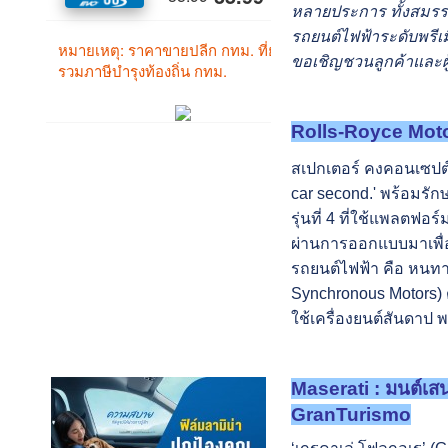
หลายประการ
ทั้งสมร
รถยนต์ไฟฟ้าระดับพรีเมี
ขอเชิญชวนลูกค้าและผ
Rolls-Royce Moto
สเปกเตอร์ คงคอนเซปต์ขอ
car second.' พร้อมร
รุ่นที่ 4
ที่ใช้แพลตฟอร์
ผ่านการออกแบบมาเพื่อร
รถยนต์ไฟฟ้า คือ หนท
Synchronous Motors) ด้
ใช้เครื่องยนต์สันดาป 
Maserati : มนต์เสน่
GranTurismo