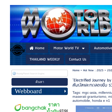
Home
Motor World TV
Automotiv
THAILAND WEEKLY
Contact Us
Home
>
Hot New : 2025
>
202
‘Electrified Journey
สัมผัสและทดลองขับ รวม
Webboard
Tags:
mgc-asia
,
millenn
maserati granturismo
,
mi
automobile
,
honda e n1