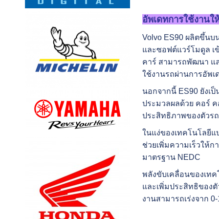
อัพเดทการใช้งานให้
Volvo ES90
ผลิตขึ้น
และซอฟต์แวร์โมดูล เข
คาร์ สามารถพัฒนา แล
ใช้งานรถผ่านการอัพ
นอกจากนี้
ES90
ยังเ
ประมวลผลด้วย คอร์ คอ
ประสิทธิภาพของตัวรถ
ในแง่ของเทคโนโลยีแบ
ช่วยเพิ่มความเร็วให้ก
มาตรฐาน
NEDC
พลังขับเคลื่อนของเทค
และเพิ่มประสิทธิของต
งานสามารถเร่งจาก 0-1