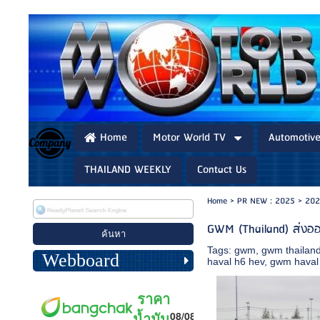
Home
Motor World TV
Automotiv
THAILAND WEEKLY
Contact Us
Home
>
PR NEW : 2025
>
202
GWM (Thailand) ส่งออ
Tags:
gwm
,
gwm thailan
Webboard
haval h6 hev
,
gwm haval 