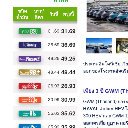
ประเทศอินโดนีเซีย เว
ออกของ
โรงงานอัจฉร
เพียง
3 ปี GWM (Th
GWM (Thailand) ยกระด
HAVAL Jolion HEV ไป
300 HEV และ GWM TAN
ออสเตรเลีย ภูฏาน มอร