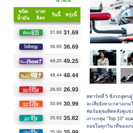
สตาร์ทที่ 5 ซิ่งรถสูต
จะเสียจังหวะกลางเกมให
ฟอร์มดุจ่อติดหลังคู่แข่
เกาะกลุ่ม​ “Top 10” จบ
ถอยในทุกวินาทีของเก