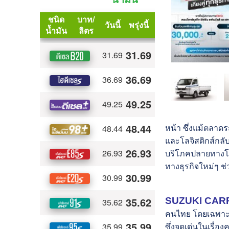
หน้า ซึ่งแม้ตลาด
และโลจิสติกส์กลั
บริโภคปลายทางโด
ทางธุรกิจใหม่ๆ ช
SUZUKI CAR
คนไทย โดยเฉพาะใน
ซึ่งจุดเด่นในเร