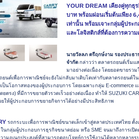
YOUR DREAM เคียงคู่ทุกธุรกิ
บาท พร้อมผ่อนเริ่มต้นเพียง 
เท่านั้น พร้อมเจาะกลุ่มผู้ป
และโลจิสติกส์ที่ต้องการความค
นายวัลลภ ตรีฤกษ์งาม รองประธานก
จำกัด
กล่าวว่า ตลาดรถยนต์เริ่ม
มาอย่างต่อเนื่อง โดยยอดขายรวมในช
รถยนต์เพื่อการพาณิชย์จะยังไม่กลับมาเติบโตเท่ากับตลาดรถยนต์ใน
บเป็นโอกาสทองของผู้ประกอบการ โดยเฉพาะกลุ่ม E-commerce และก
ยตรง) ที่มีการขยายตัวรวดเร็วอย่างต่อเนื่อง ทำให้ SUZUKI 
่วยให้ผู้ประกอบการขยายกิจการได้อย่างมีประสิทธิภาพ
RY
รถกระบะเพื่อการพาณิชย์ขนาดเล็กเข้าสู่ตลาดประเทศไทย ตั้งแต่
กลุ่มผู้ประกอบการธุรกิจขนาดย่อม หรือ SME จนมาถึงการเปิดตัวเจ
ื่องความอเนกประสงค์ที่สามารถตอบโจทย์การใช้งานได้หลากหลา