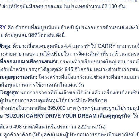
น” ส่งให้ปัจจุบันมียอดขายสะสมในประเทศจำนวน 62,130 คัน
RY
คือ คำตอบที่สมบูรณ์แบบสำหรับผู้ประกอบการด้านขนส่งและโลจ
 ด้วยคุณสมบัติที่โดดเด่น ดังนี้
ัวสูง
: ด้วยวงเลี้ยวแคบสุดเพียง 4.4 เมตร ทำให้ CARRY สามารถเข้
อย่างง่ายดาย มอบความได้เปรียบในการจัดส่งสินค้าที่รวดเร็วและตร
ุกที่ออกแบบมาเพื่องานขนส่ง
: กระบะท้ายเรียบขนาดใหญ่ สามารถเปิ
 รองรับน้ำหนักบรรทุกได้สูงสุดถึง 945 กิโลกรัม เหมาะสำหรับการขน
มลุยทุกงานหนัก
: โครงสร้างที่แข็งแกร่งและช่วงล่างที่ออกแบบ
มือทุกสภาพการใช้งานหนักในแต่ละวัน
ำไรสูงสุด
: นอกจากราคาที่เป็นเจ้าของได้ง่ายแล้ว เครื่องยนต์เบนซิน
ห้ผู้ประกอบการควบคุมต้นทุนได้อย่างมีประสิทธิภาพ
น่ายในราคาเพียง 395,000 บาท (ราคารุ่นมาตรฐานไม่รวมอุปกรณ์
ษ “
SUZUKI CARRY DRIVE YOUR DREAM เคียงคู่ทุกธุรกิจ
” ให
นเพียง 6,498 บาท/เดือน (หรือประมาณ 222 บาท/วัน)
: ลูกค้าองค์กร (นิติบุคคล) และผู้ประกอบการจดทะเบียนพาณิชย์ ร