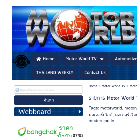
Home
Motor World TV
Automotiv
THAILAND WEEKLY
Contact Us
Home
>
Motor World TV
>
Moto
รายการ Motor World 
Tags:
motorworld
,
motorw
Webboard
มอเตอร์เวิลด์
,
มอเตอร์เวิ
modernine tv