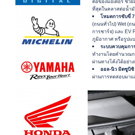
ต่อของมอเตอร์ ช่วยล
ที่สุดในคลาสต่อน้ำมั
โหมดการขับขี่ 7
(ถนนทั่วไป) Wet (ถ
การชาร์จ) และ EV P
ภูมิอากาศ หรือรูปแ
ระบบควบคุมการข
ทำงานโดยคำนวณการส่ง
ผ่านทางโค้งได้อย่า
ออล-นิว มิตซูบิชิ
ผ่านการทดสอบมาแล้