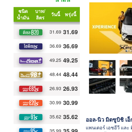
ออล-นิว มิตซูบิชิ เอ็
แพนเดอร์ เอชอีวี และ ม