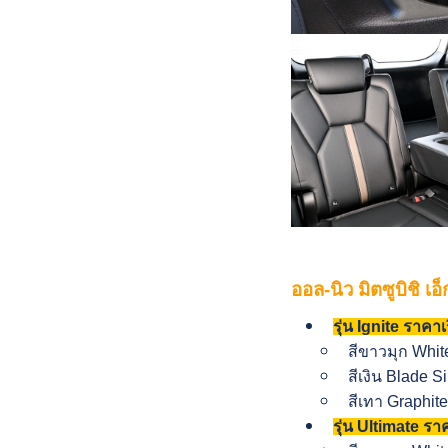
ออล-นิว มิตซูบิชิ เอ็
รุ่น Ignite ราคา
สีขาวมุก Whi
สีเงิน Blade Si
สีเทา Graphit
รุ่น Ultimate รา