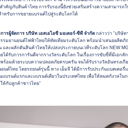
มสำคัญ
กับสินค้าไทย การรับรองนี้ยังช่วยเสริมสร้างความสามาร
สำหรับการขยายแบรนด์ไปสู่ระดับโลกได้
การผู้จัดการ บริษัท เอสเอไอซี มอเตอร์-ซีพี จำกัด
กล่าวว่า "บริษัทฯ
หกรรมยานยนต์ไฟฟ้าไทยให้ทัดเทียมระดับโลก
พร้อมนำเสนอผลิตภัณฑ
อน
และผลักดันสินค้าไทยให้เปล่งประกายบนเวทีระดับโลก NEW MG
ด้รับการการันตีจากรางวัลระดับโลก ในเรื่องการขับขี่ที่มีเอกลั
่าย พร้อมด้วยระบบความปลอดภัยครบครัน
จนได้รับรางวัลอันทรงเก
นยนต์ไทย
โดยรถยนต์รุ่นนี้ ทาง เอ็มจี ได้มีการรับประกันแบตเตอร
ป็นแบรนด์แรกและแบรนด์เดียวในประเทศไทย เพื่อให้หมดกังวล
ในก
์ให้กับลูกค้าชาวไทย"