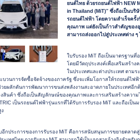
ยนต์ไทย ด้วยรถยนต์ไฟฟ้า NEW 
in Thailand (MiT)” ซึ่งถือเป็นบ
รถยนต์ไฟฟ้า โดยความสำเร็จครั้งนี
คุณภาพ แต่ยังเป็นก้าวสำคัญขอ
สามารถส่งออกไปสู่ประเทศต่าง ๆ
ใบรับรอง MiT ถือเป็นมาตรฐานที
โดยมีวัตถุประสงค์
เพื่อเสริมสร้
ในประเทศและต่างประเทศ
ตามระเ
ะบวนการจัดซื้อจัดจ้าง
ของภาครัฐ ซึ่งจะเพิ่มโอกาสให้รถยนต์ไฟฟ
งช่วยผลักดันการพัฒนาการขนส่งพลังงานสะอาดภายในประเทศอีกด้
องสินค้า ซึ่งถือเป็นสัญลักษณ์ของคุณภาพ
และการเสริมสร้างความไว
TRIC
เป็นรถยนต์ไฟฟ้ารุ่นแรกที่ได้รับการรับรอง MiT และถือเ
ูง
ียบอีกประการของการรับรอง MiT คือการสนับสนุนการขยายตลาดสู
ประเทศไทย การรับรอง MiT สามารถ
ใช้เป็นเอกสารอ้างอิงสำหรับก