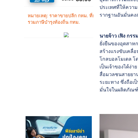
ประเทศที่ให้ควา
รากฐานอันมั่นคง
นายจ้าว เฟิง กรรม
ยั่งยืนของอุตสา
สร้างแรงขับเคลื่
โกลบอลโมเดล โดยไ
เป็นเจ้าของได้ง
สื่อมวลชนสายยา
ระยะทาง ซึ่งถือเ
มั่นใจในผลิตภัณฑ