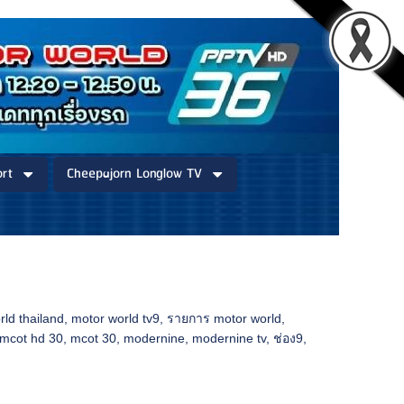
rt
Cheepajorn Longlow TV
rld thailand
,
motor world tv9
,
รายการ motor world
,
mcot hd 30
,
mcot 30
,
modernine
,
modernine tv
,
ช่อง9
,