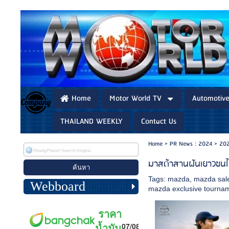
Home
Motor World TV
Automotiv
THAILAND WEEKLY
Contact Us
Home
>
PR News : 2024
>
202
มาสด้าสานฝันเยาวชนไท
Tags:
mazda
,
mazda sale
Webboard
mazda exclusive tourna