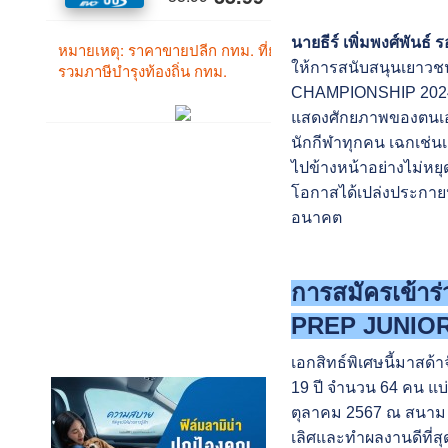
นายธีร์ เพิ่มพงศ์พันธ
ให้การสนับสนุนเยาวช
CHAMPIONSHIP 2024” ซ
แสดงศักยภาพของตนเองได้
นักกีฬาทุกคน เฉกเช่น
ไปข้างหน้าอย่างไม่หย
โอกาสได้เปล่งประกายป
อนาคต
การสมัครเข้า
PREP JUNIO
เอกสิทธ์พิเศษนี้มาสด้
19 ปี จำนวน 64 คน แบ่
ตุลาคม 2567 ณ สนาม Al
เลิศและทำผลงานดีที่ส