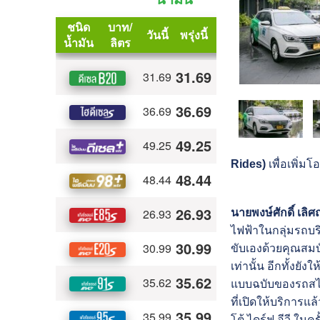
Rides)
เพื่อเพิ่ม
นายพงษ์ศักดิ์ เลิ
ไฟฟ้าในกลุ่มรถบร
ขับเองด้วยคุณสมบั
เท่านั้น อีกทั้งย
แบบฉบับของรถสไต
ที่เปิดให้บริการแ
โต้ ไดร์ฟ อีวี ใน