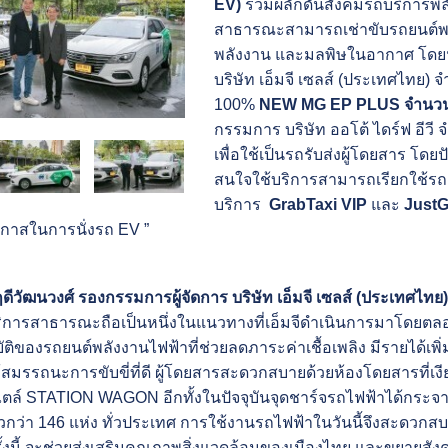
EV)
ร่วมผลักดันสังคมรถบริการพลัง
สาธารณะสามารถเช่าขับรถยนต์พลังง
พลังงาน และมลพิษในอากาศ โดยนาย
บริษัท เอ็มจี เซลส์ (ประเทศไทย
100%
NEW MG EP PLUS จำนวน 
กรรมการ บริษัท ออโต้ ไดร์ฟ อีวี
เพื่อใช้เป็นรถรับส่งผู้โดยสาร โดยปัจ
สนใจใช้บริการสามารถเรียกใช้รถแ
บริการ
GrabTaxi VIP
และ
JustG
โอกาสในการนั่งรถ EV ”
ศฤดีวัฒนวงศ์ รองกรรมการผู้จัดการ บริษัท เอ็มจี เซลส์ (ประเทศไทย)
ิการสาธารณะถือเป็นหนึ่งในแนวทางที่เอ็มจีดำเนินการมาโดยตลอด จ
ติของรถยนต์พลังงานไฟฟ้าที่ช่วยลดภาระค่าเชื้อเพลิง มีรายได้เพิ่
ังให้สมรรถนะการขับขี่ที่ดี ผู้โดยสารสะดวกสบายด้วยห้องโดยสารท
ล์ STATION WAGON อีกทั้งในปัจจุบันจุดชาร์จรถไฟฟ้าได้กระจา
ล้วกว่า 146 แห่ง ทั่วประเทศ การใช้งานรถไฟฟ้าในวันนี้จึงสะดวก
ครั้งนี้ จะช่วยส่งเสริมคุณภาพสิ่งแวดล้อมของเมืองไทย และขยายสัง