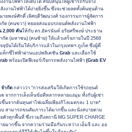
งานไฟฟ้าให้เติบโต สนับสนุนให้ผู้เช่ารถรับจ้าง
านไฟฟ้าได้ง่ายยิ่งขึ้น ซึ่งจะช่วยลดทั้งต้นทุนด้าน
พงษ์ศักดิ์ เลิศฤดีวัฒนวงศ์ รองกรรมการผู้จัดการ
) จำกัด (คนขวา) ทยอยส่งมอบรถยนต์พลังงานไฟฟ้า
2,000 คัน
ให้กับ ดร.อัครนันท์ อริยศรีพงษ์ ประธาน
 จำกัด (มหาชน) (คนซ้าย) ให้แล้วเสร็จภายในปี 2568
จุบันได้เริ่มให้บริการแล้วในกรุงเทพฯ ภูเก็ต ซึ่งผู้ที่
ท็กซี่ไฟฟ้าผ่านแอปพลิเคชัน
Grab
และเลือกใช้
rab
พร้อมเปิดฟีเจอร์เรียกรถพลังงานไฟฟ้า
(Grab EV
 จำกัด
กล่าวว่า “การส่งเสริมให้เกิดการใช้รถยนต์
ากการเล็งเห็นข้อดีหลากหลายแง่มุม ทั้งกับผู้เช่า
มขึ้นจากต้นทุนค่าไฟเฉลี่ยเพียงกิโลเมตรละ 1 บาท*
ี่เงียบ สามารถขนสัมภาระได้มากขึ้น และนั่งสบายตาม
ยตัวทุกพื้นที่ ซึ่งรวมถึงสถานี MG SUPER CHARGE
สบายมากขึ้น จากความร่วมมือกันระหว่าง เอ็มจี และ ออ
คมยานยนต์อีวีให้เติบโตขึ้นในอีกระดับ”