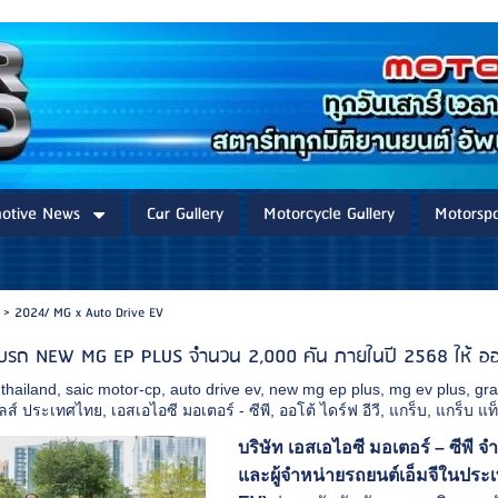
otive News
Car Gallery
Motorcycle Gallery
Motorspo
>
2024/ MG x Auto Drive EV
บรถ NEW MG EP PLUS จำนวน 2,000 คัน ภายในปี 2568 ให้ ออโต้ ได
thailand
,
saic motor-cp
,
auto drive ev
,
new mg ep plus
,
mg ev plus
,
gr
เซลส์ ประเทศไทย
,
เอสเอไอซี มอเตอร์ - ซีพี
,
ออโต้ ไดร์ฟ อีวี
,
แกร็บ
,
แกร็บ แท็
บริษัท เอสเอไอซี มอเตอร์ – ซีพี จำ
และผู้จำหน่ายรถยนต์เอ็มจีในประเ