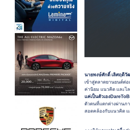
นายพงษ์ศักดิ์ เลิศฤดีว
เข้าสู่ตลาดยานยนต์ต่อ
ค่านิยม แนวคิด และไลฟ
แค่เป็นตัวเองDareTo
ตัวตนที่แตกต่างผ่านภา
สอดคล้องกับแนวคิด แ