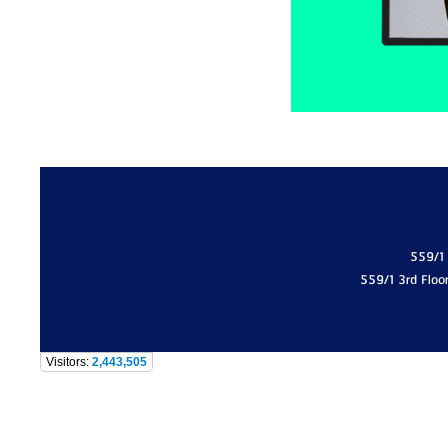
559/1
559/1 3rd Floo
Visitors:
2,443,505