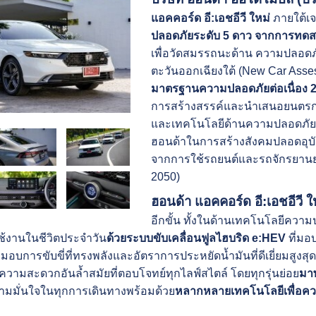
แอคคอร์ด อี:เอชอีวี ใหม่
ภายใต้เจ
ปลอดภัยระดับ 5 ดาว จากการ
เพื่อวัดสมรรถนะด้าน ความปลอดภั
ตะวันออกเฉียงใต้ (New Car Asse
มาตรฐานความปลอดภัยต่อเนื่อง 2
การสร้างสรรค์และนำเสนอยนตรกรร
และเทคโนโลยีด้านความปลอดภัยอั
ฮอนด้าในการสร้างสังคมปลอดอุบัติ
จากการใช้รถยนต์และรถจักรยานยน
2050)
ฮอนด้า แอคคอร์ด อี:เอชอีวี ใ
อีกขั้น ทั้งในด้านเทคโนโลยีความป
้งานในชีวิตประจำวัน
ด้วยระบบขับเคลื่อนฟูลไฮบริด e:HEV
ที่มอ
อบการขับขี่ที่ทรงพลังและอัตราการประหยัดน้ำมันที่ดีเยี่ยมสูงสุ
ามสะดวกอันล้ำสมัยที่ตอบโจทย์ทุกไลฟ์สไตล์ โดยทุกรุ่นย่อย
มา
วามมั่นใจในทุกการเดินทางพร้อมด้วย
หลากหลายเทคโนโลยีเพื่อควา