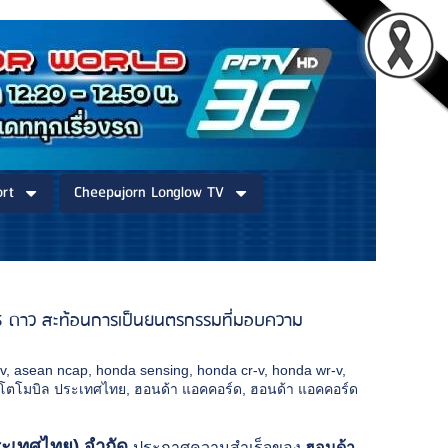
rt
Cheepajorn Longlow TV
 5 ดาว สะท้อนการเป็นยนตรกรรมที่มอบความ
v
,
asean ncap
,
honda sensing
,
honda cr-v
,
honda wr-v
,
อโตโมบิล ประเทศไทย
,
ฮอนด้า แอคคอร์ด
,
ฮอนด้า แอคคอร์ด
ระเทศไทย) จำกัด
ประกาศความสำเร็จของ
ฮอนด้า