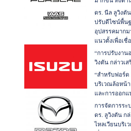
มากขึ้น ทั้ง
ดร. นีล ลูวิง
ปรับดีไซน์พื
อุปสรรคมากมาย
แนวตั้งเพื่อเช
“การปรับงานอ
วิงตัน กล่าวเสร
“สำหรับฟอร์ด 
บริเวณล้อหน้า
และการออกแบ
การจัดการระบ
ดร. ลูวิงตัน 
ไหลเวียนบริเว