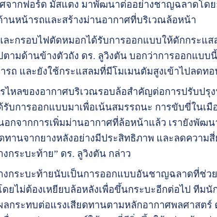
ากาศจากฟอร์ด มัสแตง มาพัฒนาต่ออย่างชาญฉลาดโ
ี่ด้านหน้ารถและสร้างม่านอากาศที่บริเวณล้อหน้า
และกรอบไฟตัดหมอกได้รับการออกแบบให้ดักกระแสลม
ามด้านข้างตัวถัง ดร. ลูวิงตัน บอกว่าการออกแบบนี้มี
้ารถ และยังใช้กระแสลมที่มีโมเมนตัมสูงเข้าไปลดทอ
รไหลของอากาศบริเวณรอบล้อสำคัญต่อการปรับปรุงป
ได้รับการออกแบบมาเพื่อเน้นสมรรถนะ การขับขี่ในเมื
 นอกจากการเพิ่มม่านอากาศที่ล้อหน้าแล้ว เรายังพัฒน
ียดทานจากยางหลังอย่างมีประสิทธิภาพ และลดความส
างกระบะท้าย” ดร. ลูวิงตัน กล่าว
างกระบะท้ายนับเป็นการออกแบบอันชาญฉลาดที่ช่วยให
โดยไม่ต้องเหยียบล้อหลังเพื่อขึ้นกระบะอีกต่อไป ทีม
ผลกระทบต่อแรงเสียดทานตามหลักอากาศพลศาสตร์ ดร. ลูว