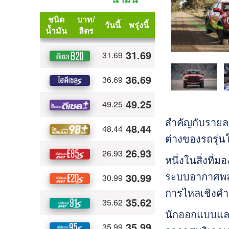
สำคัญกับรายละ
ต่างของรถรุ่น
หนึ่งในสิ่งที่
ระบบอากาศพลศ
การไหลเชิงค
นักออกแบบและ