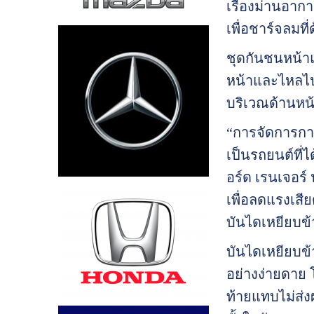
เรื่องม่านอ
เพื่อชาร์จลมท
ชุดกันชนหน้า
หน้าและไหลไปต
บริเวณด้านหน
“การจัดการกา
เป็นรถยนต์ที่
อร์ด เรนเจอร์
เพื่อลดแรงเส
บันไดเหยียบข้
บันไดเหยียบข้
อย่างง่ายดาย 
ท้ายแทบไม่ส่ง