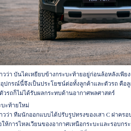
ล่าวว่า บันไดเหยียบข้างกระบะท้ายอยู่ก่อนล้อหลังเพี
ุปกรณ์นี้จึงเป็นประโยชน์ต่อทั้งลูกค้าและตัวรถ คือล
ตัวรถก็ไม่ได้รับผลกระทบด้านอากาศพลศาสตร์
ะบะท้ายใหม่
 กล่าวว่า ทีมนักออกแบบได้ปรับรูปทรงของเสา C ฝา
่อให้การไหลเวียนของอากาศเหนือกระบะและรอบกระบะท้