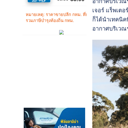
อากาศบริเวณรอ
เจอร์ แร็พเตอ
ก็ได้นำเทคนิค
อากาศบริเวณรอ