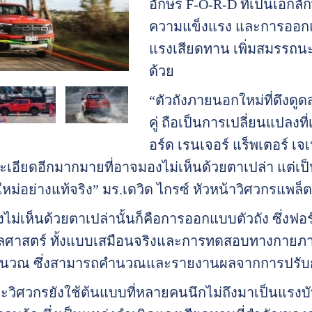
อักษร F-O-R-D ที่เป็นเอกลั
ความแข็งแรง และการออกแบ
แรงเสียดทาน เพิ่มสมรรถน
ด้วย
“ตัวถังภายนอกใหม่ที่ดึงดูด
คู่ ถือเป็นการเปลี่ยนแปลงที
อร์ด เรนเจอร์ แร็พเตอร์ เ
เอียดอีกมากมายที่อาจมองไม่เห็นด้วยตาเปล่า แต่เป็นส
ใหม่อย่างแท้จริง” มร.เดวิด ไกรซ์ หัวหน้าวิศวกรแพล
มองไม่เห็นด้วยตาเปล่านั้นก็คือการออกแบบตัวถัง ซึ่ง
าสตร์ ทั้งแบบเสมือนจริงและการทดสอบทางกายภาพ
ำนวณ ซึ่งสามารถคำนวณและรายงานผลจากการปรับก
วิศวกรยังใช้ต้นแบบที่หลายคนนึกไม่ถึงมาเป็นแ