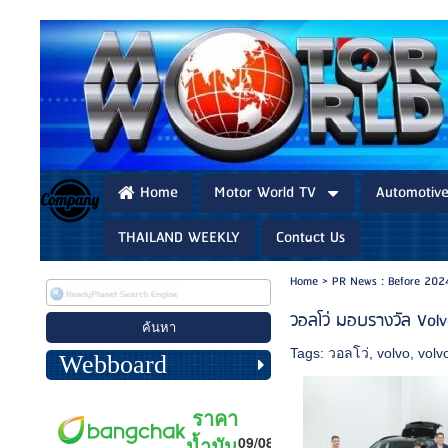
Home
Motor World TV
Automotiv
THAILAND WEEKLY
Contact Us
Home
>
PR News : Before 202
วอลโว่ มอบรางวัล Vol
Tags:
วอลโว่
,
volvo
,
volv
Webboard