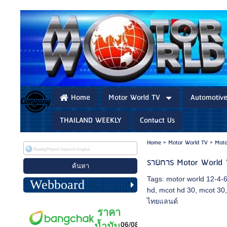
Home
Motor World TV
Automotiv
THAILAND WEEKLY
Contact Us
Home
>
Motor World TV
>
Moto
รายการ Motor World 
Tags:
motor world 12-4-
Webboard
hd
,
mcot hd 30
,
mcot 30
ไทยแลนด์