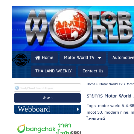
Home
Motor World TV
Automotiv
THAILAND WEEKLY
Contact Us
Home
>
Motor World TV
>
Moto
รายการ Motor World 
Tags:
motor world 5-4-6
Webboard
mcot 30
,
modern nine
,
m
ไทยแลนด์