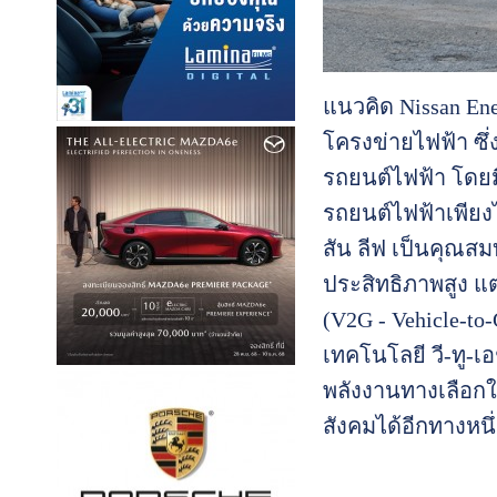
แนวคิด Nissan En
โครงข่ายไฟฟ้า ซึ่
รถยนต์ไฟฟ้า โดยม
รถยนต์ไฟฟ้าเพีย
สัน ลีฟ เป็นคุณสม
ประสิทธิภาพสูง แต
(V2G - Vehicle-to
เทคโนโลยี วี-ทู-
พลังงานทางเลือกใ
สังคมได้อีกทางหนึ