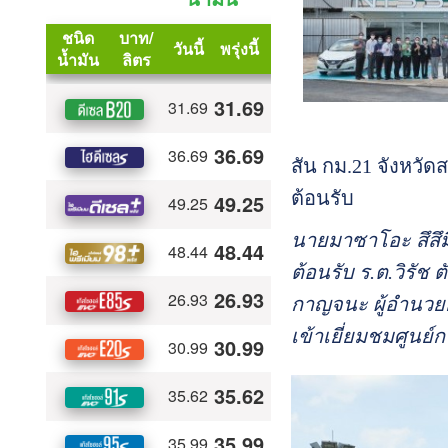
สัน กม.21 จังหว
ต้อนรับ
นายมาซาโอะ สึสึม
ต้อนรับ ร.ต.วิรั
กาญจนะ ผู้อำนวยก
เข้าเยี่ยมชมศูนย์