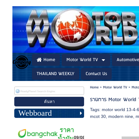
Home
Motor World TV
Automotiv
THAILAND WEEKLY
Contact Us
Home
>
Motor World TV
>
Moto
รายการ Motor World 
Tags:
motor world 13-4-
Webboard
mcot 30
,
modern nine
,
m