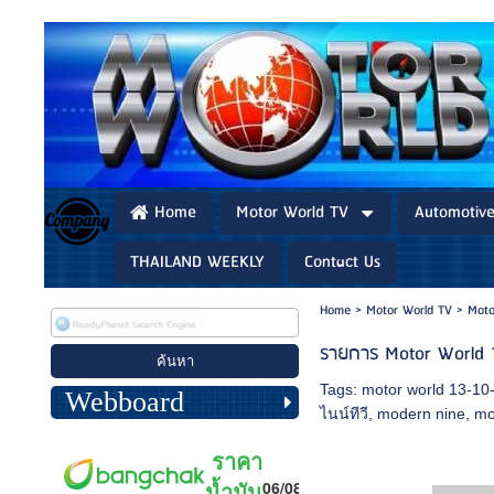
Home
Motor World TV
Automotiv
THAILAND WEEKLY
Contact Us
Home
>
Motor World TV
>
Moto
รายการ Motor World 
Tags:
motor world 13-10
Webboard
ไนน์ทีวี
,
modern nine
,
mo