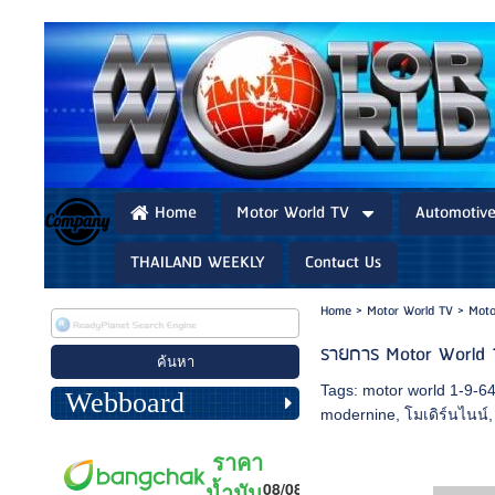
Home
Motor World TV
Automotiv
THAILAND WEEKLY
Contact Us
Home
>
Motor World TV
>
Moto
รายการ Motor World 
Tags:
motor world 1-9-6
Webboard
modernine
,
โมเดิร์นไนน์